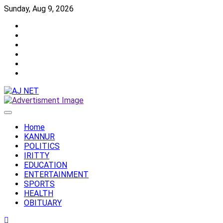
Skip
Sunday, Aug 9, 2026
to
Twitter
content
Facebook
Instagram
Reddit
YouTube
Twitch
Home
KANNUR
POLITICS
IRITTY
EDUCATION
ENTERTAINMENT
SPORTS
HEALTH
OBITUARY