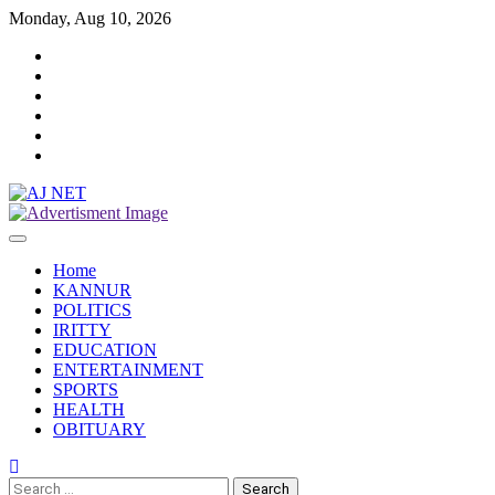
Skip
Monday, Aug 10, 2026
to
Twitter
content
Facebook
Instagram
Reddit
YouTube
Twitch
Home
KANNUR
POLITICS
IRITTY
EDUCATION
ENTERTAINMENT
SPORTS
HEALTH
OBITUARY
Search