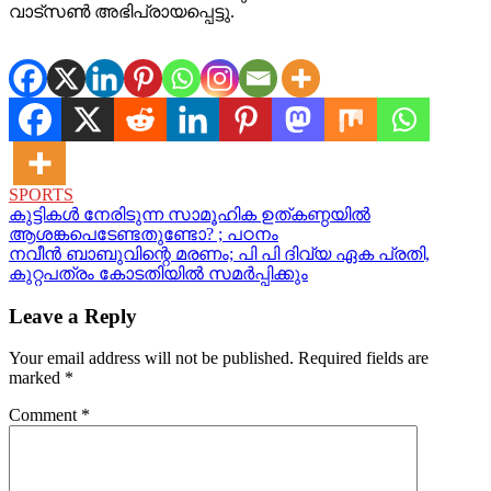
വാട്സൺ അഭിപ്രായപ്പെട്ടു.
SPORTS
Post
കുട്ടികൾ നേരിടുന്ന സാമൂഹിക ഉത്കണ്ഠയിൽ
ആശങ്കപെടേണ്ടതുണ്ടോ? ; പഠനം
navigation
നവീന്‍ ബാബുവിന്റെ മരണം; പി പി ദിവ്യ ഏക പ്രതി,
കുറ്റപത്രം കോടതിയില്‍ സമര്‍പ്പിക്കും
Leave a Reply
Your email address will not be published.
Required fields are
marked
*
Comment
*