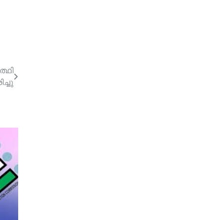
ത്ഥി
ിച്ചു