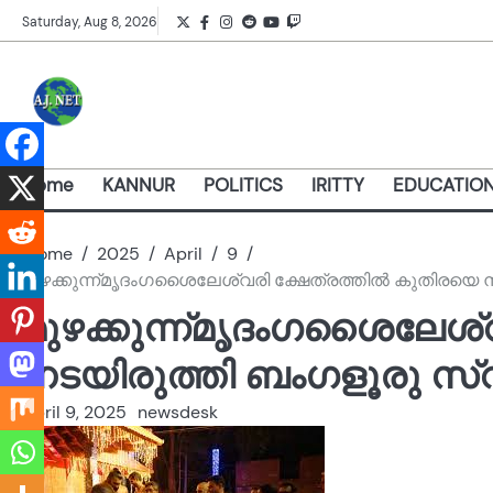
Skip
Twitter
Facebook
Instagram
Reddit
YouTube
Twitch
Saturday, Aug 8, 2026
to
content
Home
KANNUR
POLITICS
IRITTY
EDUCATIO
Home
2025
April
9
മുഴക്കുന്ന്മൃദംഗശൈലേശ്വരി ക്ഷേത്രത്തിൽ കുതിരയെ
മുഴക്കുന്ന്മൃദംഗശൈലേശ്
നടയിരുത്തി ബംഗളൂരു സ
April 9, 2025
newsdesk