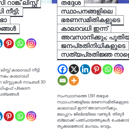
ാങ്ക് ലിസ്റ്റ്
തദ്ദേശ
നീട്ടി;
സ്ഥാപനങ്ങളിലെ
സഭാ
ഭരണസമിതികളുടെ
നങ്ങൾ
കാലാവധി ഇന്ന്
അവസാനിക്കും; പുതി
ജനപ്രതിനിധികളുടെ
സത്യപ്രതിജ്ഞ നാള
ിസ്റ്റ് കാലാവധി നീട്ടി.
 31നകം കാലാവധി
 ലിസ്റ്റുകൾ നവംബർ 30
യുഡിഎഫ് പ്രകടന
ാര്യങ്ങൾ
സംസ്ഥാനത്തെ 1,191 തദ്ദേശ
സ്ഥാപനങ്ങളിലെ ഭരണസമിതികളുടെ
കാലാവധി ഇന്ന് അവസാനിക്കും.
മലപ്പുറം ജില്ലയിലെ വണ്ടൂർ, തിരൂർ
ബ്ലോക്ക് പഞ്ചായത്തുകൾ, ചെക്കോട്
തൃക്കലങ്ങോട്, മംഗലം, വെട്ടം,