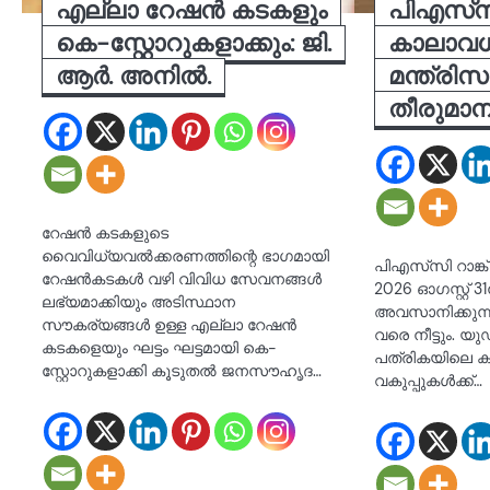
എല്ലാ റേഷൻ കടകളും
പിഎസ്‍സി റ
കെ-സ്റ്റോറുകളാക്കും: ജി.
കാലാവധി 
ആർ. അനിൽ.
മന്ത്രി
തീരുമാ
റേഷൻ കടകളുടെ
വൈവിധ്യവൽക്കരണത്തിന്റെ ഭാഗമായി
പിഎസ്‍സി റാങ്ക് ല
റേഷൻകടകൾ വഴി വിവിധ സേവനങ്ങൾ
2026 ഓഗസ്റ്റ്
ലഭ്യമാക്കിയും അടിസ്ഥാന
അവസാനിക്കുന്ന
സൗകര്യങ്ങൾ ഉള്ള എല്ലാ റേഷൻ
വരെ നീട്ടും. 
കടകളെയും ഘട്ടം ഘട്ടമായി കെ-
പത്രികയിലെ ക
സ്റ്റോറുകളാക്കി കൂടുതൽ ജനസൗഹൃദ…
വകുപ്പുകൾക്ക്…