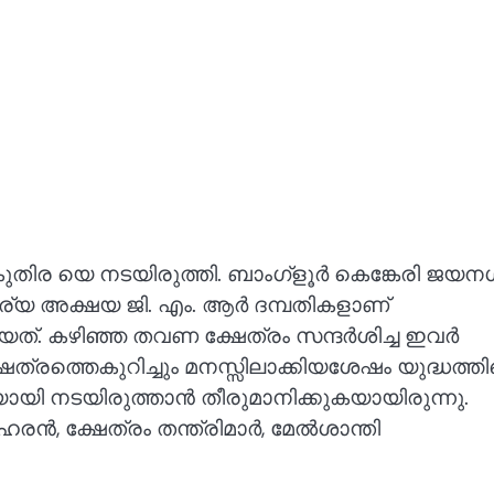
 കുതിര യെ നടയിരുത്തി. ബാംഗ്ളൂർ കെങ്കേരി ജയന
ര്യ അക്ഷയ ജി. എം. ആർ ദമ്പതികളാണ്
ത്. കഴിഞ്ഞ തവണ ക്ഷേത്രം സന്ദർശിച്ച ഇവർ
േത്രത്തെകുറിച്ചും മനസ്സിലാക്കിയശേഷം യുദ്ധത്തിന
യി നടയിരുത്താൻ തീരുമാനിക്കുകയായിരുന്നു.
ൻ, ക്ഷേത്രം തന്ത്രിമാർ, മേൽശാന്തി