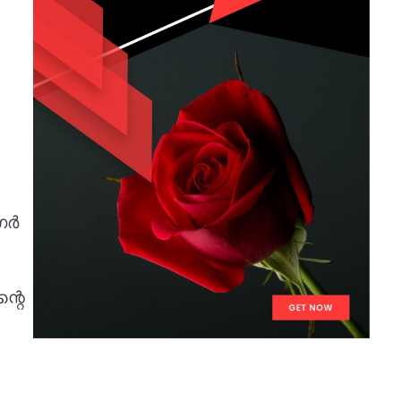
ഗർ
്റെ