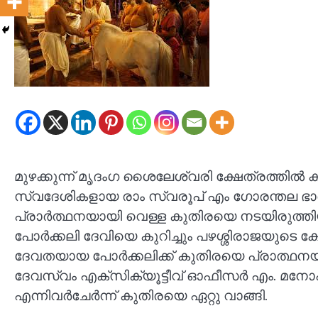
മുഴക്കുന്ന് മൃദംഗ ശൈലേശ്വരി ക്ഷേത്രത്തിൽ
സ്വദേശികളായ രാം സ്വരൂപ് എം ഗോരന്തല ഭാ
പ്രാർത്ഥനയായി വെള്ള കുതിരയെ നടയിരുത്തിയ
പോർക്കലി ദേവിയെ കുറിച്ചും പഴശ്ശിരാജയുടെ ക്ഷ
ദേവതയായ പോർക്കലിക്ക് കുതിരയെ പ്രാത്ഥനയാ
ദേവസ്വം എക്സിക്യൂട്ടീവ് ഓഫീസർ എം. മനോഹര
എന്നിവർചേർന്ന് കുതിരയെ ഏറ്റു വാങ്ങി.