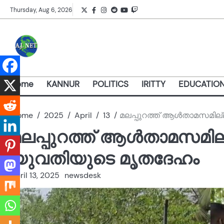
Skip
Twitter
Facebook
Instagram
Reddit
YouTube
Twitch
Thursday, Aug 6, 2026
to
content
Home
KANNUR
POLITICS
IRITTY
EDUCATIO
Home
2025
April
13
മലപ്പുറത്ത് ആള്‍താമസമില്ലാ
മലപ്പുറത്ത് ആള്‍താമസമില്ലാത
യുവതിയുടെ മൃതദേഹം
April 13, 2025
newsdesk