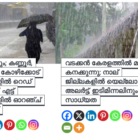
ം; കണ്ണൂർ,
വടക്കൻ കേരളത്തിൽ 
 കോഴിക്കോട്
കനക്കുന്നു; നാല്
ളിൽ റെഡ്
ജില്ലകളിൽ യെല്ലോ
 എട്ട്
അലർട്ട്, ഇടിമിന്നലിനും
ളിൽ ഓറഞ്ച്
സാധ്യത