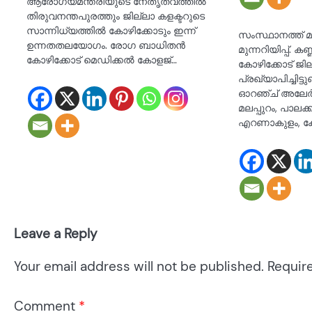
ആരോഗ്യമന്ത്രിയുടെ നേതൃത്വത്തില്‍
തിരുവനന്തപുരത്തും ജില്ലാ കളക്ടറുടെ
സാന്നിധ്യത്തില്‍ കോഴിക്കോടും ഇന്ന്
സംസ്ഥാനത്ത് മ
ഉന്നതതലയോഗം. രോഗ ബാധിതന്‍
മുന്നറിയിപ്പ്. ക
കോഴിക്കോട് മെഡിക്കല്‍ കോളജ്…
കോഴിക്കോട് ജില
പ്രഖ്യാപിച്ചിട്ടു
ഓറഞ്ച് അലേ‍ർട
മലപ്പുറം, പാലക്
എറണാകുളം, കോ
Leave a Reply
Your email address will not be published.
Requir
Comment
*