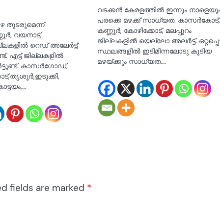
വടക്കൻ കേരളത്തിൽ ഇന്നും നാളെയു
പരക്കെ മഴക്ക് സാധ്യത. കാസർകോട്
ഴ തുടരുമെന്ന്
കണ്ണൂർ, കോഴിക്കോട്, മലപ്പുറം
ണ്ണൂർ, വയനാട്,
ജില്ലകളിൽ യെല്ലോ അലർട്ട്. ഒറ്റപ്പെട്
്ലകളിൽ റെഡ് അലേ‍ർട്ട്
സ്ഥലങ്ങളിൽ ഇടിമിന്നലോടു കൂടിയ
ണ്ട്. എട്ട് ജില്ലകളിൽ
മഴയ്ക്കും സാധ്യത.…
്ടുണ്ട്. കാസർഗോഡ്,
കാട്,തൃശൂർ,ഇടുക്കി,
ട്ടയം,…
ed fields are marked
*