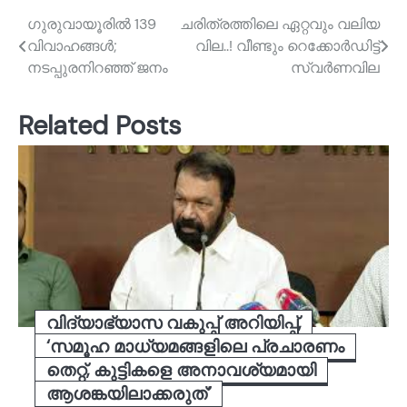
Post
ഗുരുവായൂരില്‍ 139
ചരിത്രത്തിലെ ഏറ്റവും വലിയ
വിവാഹങ്ങള്‍;
വില..! വീണ്ടും റെക്കോർഡിട്ട്
navigation
നടപ്പുരനിറഞ്ഞ് ജനം
സ്വർണവില
Related Posts
വിദ്യാഭ്യാസ വകുപ്പ് അറിയിപ്പ്,
‘സമൂഹ മാധ്യമങ്ങളിലെ പ്രചാരണം
തെറ്റ്, കുട്ടികളെ അനാവശ്യമായി
ആശങ്കയിലാക്കരുത്’