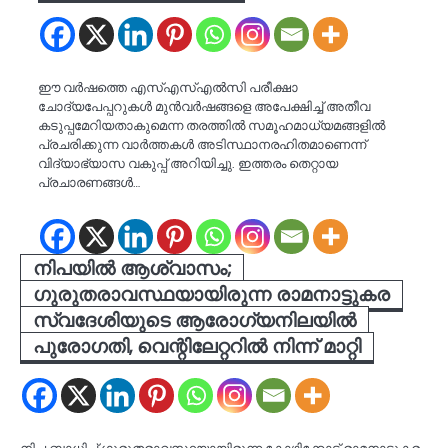
ഈ വർഷത്തെ എസ്എസ്എൽസി പരീക്ഷാ
ചോദ്യപേപ്പറുകൾ മുൻവർഷങ്ങളെ അപേക്ഷിച്ച് അതീവ
കടുപ്പമേറിയതാകുമെന്ന തരത്തിൽ സമൂഹമാധ്യമങ്ങളിൽ
പ്രചരിക്കുന്ന വാർത്തകൾ അടിസ്ഥാനരഹിതമാണെന്ന്
വിദ്യാഭ്യാസ വകുപ്പ് അറിയിച്ചു. ഇത്തരം തെറ്റായ
പ്രചാരണങ്ങൾ…
നിപയിൽ ആശ്വാസം;
ഗുരുതരാവസ്ഥയായിരുന്ന രാമനാട്ടുകര
സ്വദേശിയുടെ ആരോഗ്യനിലയിൽ
പുരോഗതി, വെന്റിലേറ്ററിൽ നിന്ന് മാറ്റി