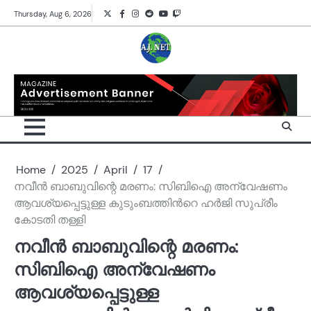
Skip
Twitter
Facebook
Instagram
Reddit
YouTube
Twitch
Thursday, Aug 6, 2026
to
content
Home
2025
April
17
നവീൻ ബാബുവിന്റെ മരണം: സിബിഐ അന്വേഷണം
ആവശ്യപ്പെട്ടുള്ള കുടുംബത്തിന്‍റെ ഹർജി സുപ്രീം
കോടതി തള്ളി
നവീൻ ബാബുവിന്റെ മരണം:
സിബിഐ അന്വേഷണം
ആവശ്യപ്പെട്ടുള്ള