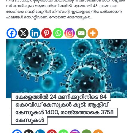
നിപ ബാധിച്ച് ഗുരുതരാവസ്ഥയായിരുന്ന കോഴിക്കോട് രാമനാട്ടുകര
സ്വദേശിയുടെ ആരോഗ്യനിലയിൽ പുരോഗതി.43 കാരനായ
രോഗിയെ വെന്റിലേറ്ററിൽ നിന്ന് മാറ്റി. ഇയാളുടെ നിപ പരിശോധന
ഫലങ്ങൾ നെഗറ്റീവാണ്. നേരത്തെ രാമനാട്ടുകര…
കേരളത്തിൽ 24 മണിക്കൂറിനിടെ 64
കൊവിഡ് കേസുകൾ കൂടി; ആക്റ്റീവ്
കേസുകൾ 1400, രാജ്യത്താകെ 3758
കേസുകൾ