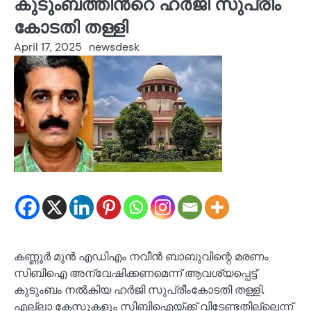
കുടുംബത്തിന്‍റെ ഹർജി സുപ്രീം
കോടതി തള്ളി
April 17, 2025
newsdesk
കണ്ണൂർ മുൻ എഡിഎം നവീൻ ബാബുവിന്റെ മരണം
സിബിഐ അന്വേഷിക്കണമെന്ന് ആവശ്യപ്പെട്ട്
കുടുംബം നൽകിയ ഹർജി സുപ്രീംകോടതി തള്ളി.
എല്ലാ കേസുകളും സിബിഐയ്ക്ക് വിടേണ്ടതില്ലെന്ന്