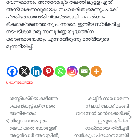
വേണമെന്നും അന്താരാഷ്ട്ര തലത്തിലുളള ഏത്
അന്വേഷണവുമായും സഹകരിക്കുമെന്നും പാക്
പ്രതിരോധമന്ത്രി വ്യക്തമാക്കി. പഹല്‍ഗാം
ഭീകരാക്രമണത്തിനു പിന്നാലെ ഇന്ത്യ സ്വീകരിച്ച
നടപടികള്‍ ഒരു സമ്പൂര്‍ണ്ണ യുദ്ധത്തിന്
കാരണമായേക്കും എന്നായിരുന്നു മന്ത്രിയുടെ
മുന്നറിയിപ്പ്.
UNCATEGORIZED
Post
ശസ്ത്രക്രിയ കഴിഞ്ഞ
കശ്മീർ സാധാരണ
പെൺകുട്ടിക്ക് നേരെ
നിലയിലേക്ക് മടങ്ങി
navigation
അതിക്രമം;
വരുന്നത് ശത്രുക്കൾക്ക്
തിരുവനന്തപുരം
ഇഷ്ടമായില്ല,
മെഡിക്കൽ കോളേജ്
ശക്തമായ തിരിച്ചടി
അറ്റൻഡർ അറസ്റ്റിൽ,
നല്‍കും’: പ്രധാനമന്ത്രി