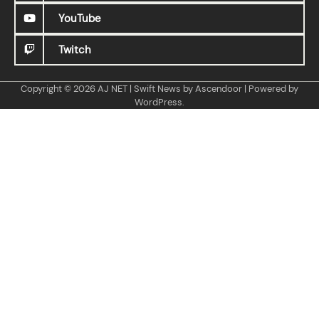
YouTube
Twitch
Copyright © 2026
AJ NET
| Swift News by
Ascendoor
| Powered by
WordPress
.