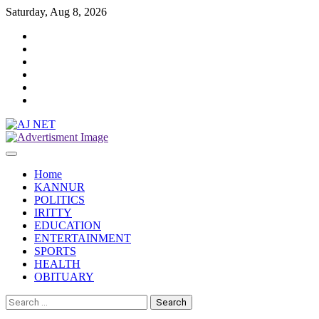
Skip
Saturday, Aug 8, 2026
to
Twitter
content
Facebook
Instagram
Reddit
YouTube
Twitch
Home
KANNUR
POLITICS
IRITTY
EDUCATION
ENTERTAINMENT
SPORTS
HEALTH
OBITUARY
Search
for: