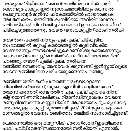
ആശുപത്രിയിലേക്ക് വൈദ്യപരിശോധനയ്ക്കായി
കൊണ്ടുപോകും. ഇതിനുശേഷമായിരിക്കും കേസിൽ
പെരുമ്പാവൂര്‍ മുൻസിഫ് കോടതിയിൽ ഹാജരാക്കുക.
അതേസമയം, രഞ്ജിത്ത് കുമ്പിടിയെ അറിയില്ലെന്നും
പരിപാടിയിൽ നിന്ന് ലഭിച്ച പണമാണ് ഇന്നലെ പൊലീസ്
പിടിച്ചെടുത്തതെന്നും വേടൻ വനംവകുപ്പിന് മൊഴി നൽകി.
വേടന്‍റെ പക്കൽ നിന്നും പുലിപ്പല്ല് പിടികൂടിയ
സംഭവത്തിൽ കുറച്ച് കാര്യങ്ങളിൽ കൂടി വ്യക്ത
വേണമെന്നും അന്വേഷിച്ചുകൊണ്ടിരിക്കുകായണെന്നും
കോടനാട് ഫോറസ്റ്റ് റെയ്ഞ്ച് ഓഫീസര്‍ ആര്‍ അഥീഷ്
പറഞ്ഞു. വേടന് പുല്ലിപ്പല്ല് നൽകിയ
രഞ്ജിത്തിനെക്കുറിച്ച് അന്വേഷിക്കുന്നുണ്ട്. ഇൻസ്റ്റയിലൂടെ
വേടന് രഞ്ജിത്തിനെ പരിചയമുണ്ടെന്ന് പറഞ്ഞു.
രഞ്ജിത്ത് ശ്രീലങ്കൻ പശ്ചാത്തലമുള്ളയാളാണ്.
നിലവിൽ ഫ്രാൻസ്, യുകെ എന്നിവിടങ്ങളിലായാണ്
താമസിക്കുന്നത്. രഞ്ജിത്തിന് പുലിപ്പല്ല് എവിടെ നിന്ന്
കിട്ടിയെന്ന് അന്വേഷിക്കും. റിമാൻഡിനുശേഷം വേടനെ
രണ്ടു ദിവസത്തെ കസ്റ്റഡിയിൽ ആവശ്യപ്പെടും. മൃഗവേട്ട
അടക്കമുള്ള വകുപ്പ് ചുമത്തിയിട്ടുണ്ട്. 2024 ജൂൺ, ജൂലൈ
മാസങ്ങളിൽ വേടനും രഞ്ജിത്തും തമ്മിൽ സംസാരിച്ചിട്ടുണ്ട്.
ചെന്നൈയിൽ ഒരു മ്യൂസിക് പ്രോഗ്രാമിന് ഇടയിലാണ്
പുലി പല്ല് വേടന് സമ്മാനമായി നൽകിയത്. എന്നാൽ,