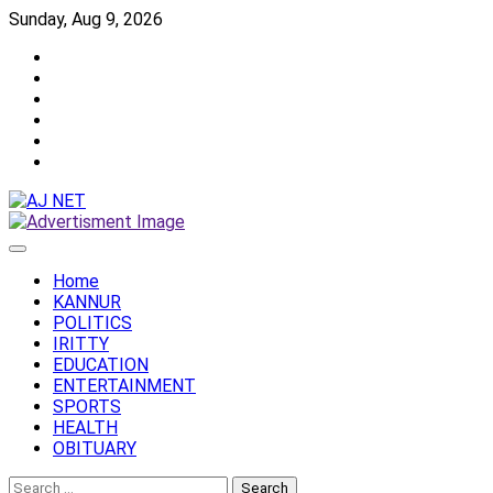
Skip
Sunday, Aug 9, 2026
to
Twitter
content
Facebook
Instagram
Reddit
YouTube
Twitch
Home
KANNUR
POLITICS
IRITTY
EDUCATION
ENTERTAINMENT
SPORTS
HEALTH
OBITUARY
Search