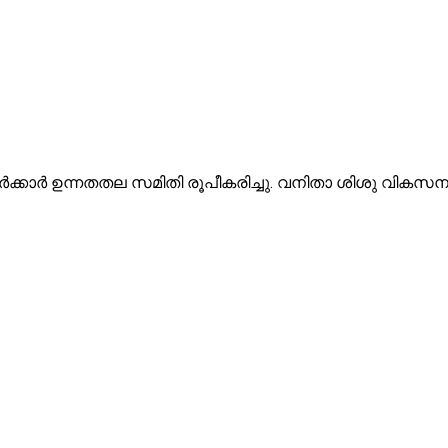
 സര്‍ക്കാര്‍ ഉന്നതതല സമിതി രൂപീകരിച്ചു. വനിതാ ശിശു വ