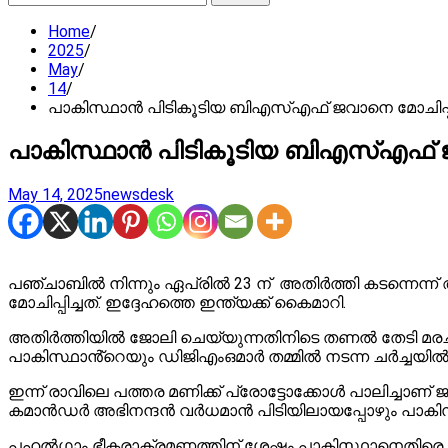
for:
Home
2025
May
14
പാകിസ്ഥാൻ പിടികൂടിയ ബിഎസ്എഫ് ജവാനെ മോചിപ്പി
പാകിസ്ഥാൻ പിടികൂടിയ ബിഎസ്എഫ് ജവ
May 14, 2025
newsdesk
പഞ്ചാബിൽ നിന്നും ഏപ്രിൽ 23 ന് അതി‍ർത്തി കടന്നെന്
മോചിപ്പിച്ചത്. ഇദ്ദേഹത്തെ ഇന്ത്യക്ക് കൈമാറി.
അതിർത്തിയിൽ ജോലി ചെയ്യുന്നതിനിടെ തണൽ തേടി മരച്ചുവ
പാകിസ്ഥാൻ്റെയും ഡിജിഎംഒമാർ തമ്മിൽ നടന്ന ചർച്ചയിൽ 
ഇന്ന് രാവിലെ പത്തര മണിക്ക് പ്രോട്ടോക്കോൾ പാലിച്ചാ
കമാൻഡർ അഭിനന്ദൻ വർ‍ധമാൻ പിടിയിലായപ്പോഴും പാകിസ്
പഹൽഗാം ഭീകരാക്രമണത്തിന് ശേഷം പാകിസ്ഥാനെതിരെ ഇന്ത