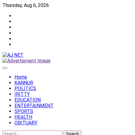
Skip
Thursday, Aug 6, 2026
to
Twitter
content
Facebook
Instagram
Reddit
YouTube
Twitch
Home
KANNUR
POLITICS
IRITTY
EDUCATION
ENTERTAINMENT
SPORTS
HEALTH
OBITUARY
Search