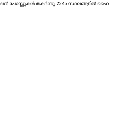
ൻഷൻ പോസ്റ്റുകൾ തകർന്നു. 2345 സ്ഥലങ്ങളിൽ ഹൈ