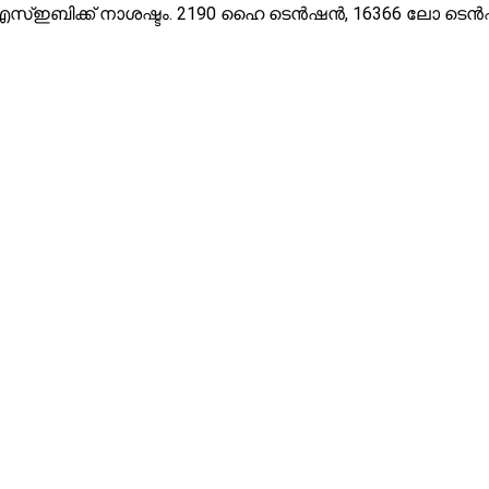
കെഎസ്ഇബിക്ക് നാശഷ്ടം. 2190 ഹൈ ടെൻഷൻ, 16366 ലോ ടെ