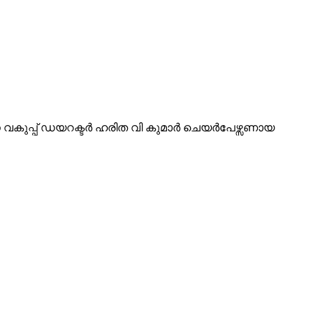
ികസന വകുപ്പ് ഡയറക്ടർ ഹരിത വി കുമാർ ചെയർപേഴ്സണായ