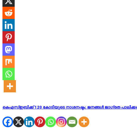
കെഎസ്ഇബിക്ക് 120 കോടിയുടെ നാശനഷ്ടം: ജനങ്ങൾ ജാഗ്രത പാലിക്