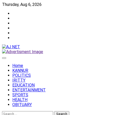
Skip
Thursday, Aug 6, 2026
to
Twitter
content
Facebook
Instagram
Reddit
YouTube
Twitch
Home
KANNUR
POLITICS
IRITTY
EDUCATION
ENTERTAINMENT
SPORTS
HEALTH
OBITUARY
Search