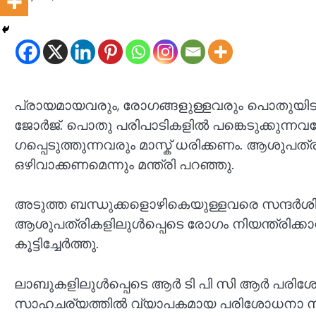
പ്രായമായവരും, രോഗങ്ങളുള്ളവരും പൊതുയിടങ്
ജോർജ്. പൊതു പരിപാടികളിൽ പങ്കെടുക്കു
ഗപ്പെടുത്തുന്നവരും മാസ്ക് ധരിക്കണം. ആശുപത
ഒഴിവാക്കണമെന്നും മന്ത്രി പറഞ്ഞു.
അടുത്ത ബന്ധുക്കളൊഴികെയുള്ളവരെ സന്ദ‍ർശിക
ആശുപത്രികളിലുൾപ്പെടെ രോ​ഗം നിയന്ത്രിക്കാ
കൂട്ടിച്ചേ‌ർത്തു.
ലാബുകളിലുൾപ്പെടെ ആ‌‌ർ ടി പി സി ആ‌ർ പരിശോ
സാഹചര്യത്തിൽ വ്യാപകമായ പരിശോധനാ സംവിധാന