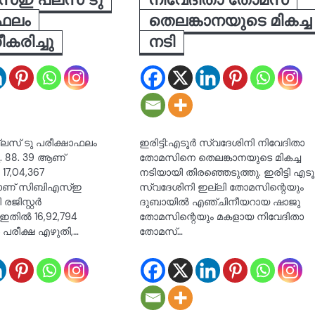
ാഫലം
തെലങ്കാനയുടെ മികച്ച
ീകരിച്ചു
നടി
സ് ടു പരീക്ഷാഫലം
ഇരിട്ടി:എടൂര്‍ സ്വദേശിനി നിവേദിതാ
ചു. 88. 39 ആണ്
തോമസിനെ തെലങ്കാനയുടെ മികച്ച
7,04,367
നടിയായി തിരഞ്ഞെടുത്തു. ഇരിട്ടി എടൂര
കളാണ് സിബിഎസ്ഇ
സ്വദേശിനി ഇല്ലി തോമസിന്റെയും
 രജിസ്റ്റർ
ദുബായില്‍ എഞ്ചിനീയറായ ഷാജു
 ഇതിൽ 16,92,794
തോമസിന്റെയും മകളായ നിവേദിതാ
 പരീക്ഷ എഴുതി,…
തോമസ്…