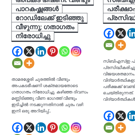
പാറകഷ്ണങ്ങള്‍
പരീക്ഷ
റോഡിലേക്ക് ഇടിഞ്ഞു
പ്രസിദ്ധ
വീഴുന്നു; ഗതാഗതം
നിരോധിച്ചു
സിബിഎസ്ഇ പ്ല
പ്രസിദ്ധീകരിച്
വിജയശതമാനം. 1
താമരശ്ശേരി ചുരത്തിൽ വീണ്ടും
വിദ്യാർത്ഥി
അപകടഭീഷണി ശക്തമായതോടെ
പരീക്ഷക്ക് വേണ്ടി
ഗതാഗതം നിരോധിച്ചു. കഴിഞ്ഞ ദിവസം
ചെയ്തിരുന്നത്.
മണ്ണിടിഞ്ഞു വീണ ഭാഗത്ത് വീണ്ടും
വിദ്യാർത്ഥികൾ
ഇടിച്ചിൽ നടക്കുന്നതിനാൽ ചുരം വഴി
ഇനി ഒരു അറിയിപ്പ്…