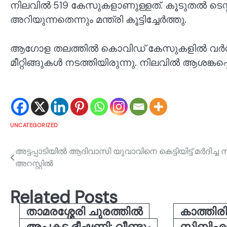
നിലവിൽ 519 കേസുകളാണുള്ളത്. കൂടുതൽ ടെസ്
അറിയുന്നതെന്നും മന്ത്രി കൂട്ടിച്ചേ‍‌ർത്തു.
ആ​ഗോള തലത്തിൽ കൊവിഡ് കേസുകളിൽ വ‌‌ർധ
മീറ്റിങ്ങുകൾ നടത്തിയിരുന്നു. നിലവിൽ ആശങ്കപ്പ
UNCATEGORIZED
Post
അട്ടപ്പാടിയിൽ ആദിവാസി യുവാവിനെ കെട്ടിയിട്ട് മർദിച്ച
അറസ്റ്റിൽ
navigation
Related Posts
താമരശ്ശേരി ചുരത്തിൽ
കാത്തിരിപ
അപകട ഭീഷണി: വീണ്ടും
സിബിഎസ