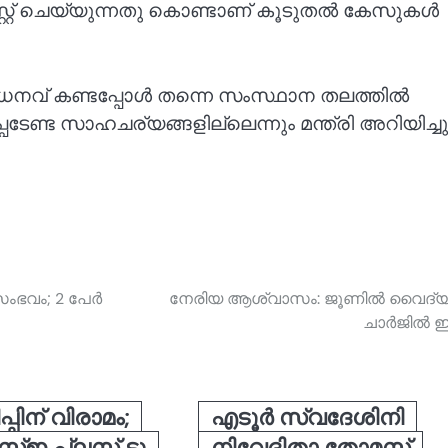
റ്റ് ചെയ്യുന്നതു കൊണ്ടാണ് കൂടുതൽ കേസുകൾ
നവ് കണ്ടപ്പോൾ തന്നെ സംസ്ഥാന തലത്തിൽ
െടേണ്ട സാഹചര്യങ്ങളില്ലെന്നും മന്ത്രി അറിയിച്ചു
 സംഭവം; 2 പേർ
നേരിയ ആശ്വാസം: ജൂണിൽ വൈദ്യ
ചാർജിൽ ഇ
്പിന് വിരാമം;
എടൂര്‍ സ്വദേശിനി
്ഇ പ്ലസ് ടു
നിവേദിതാ തോമസ്