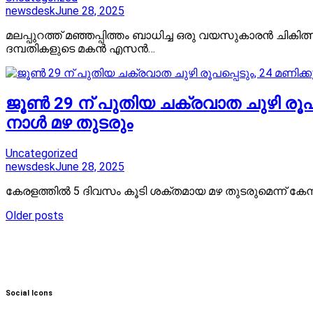
newsdesk
June 28, 2025
മലപ്പുറത്ത് മഞ്ഞപ്പിത്തം ബാധിച്ച ഒരു വയസുകാരൻ ചികിത്സ
ദമ്പതികളുടെ മകൻ എസൻ…
ജൂൺ 29 ന് പുതിയ ചക്രവാത ചുഴി രൂപപ്
നാൾ മഴ തുടരും
Uncategorized
newsdesk
June 28, 2025
കേരളത്തിൽ 5 ദിവസം കൂടി ശക്തമായ മഴ തുടരുമെന്ന് കേന്ദ്ര 
Posts
Older posts
navigation
Social Icons