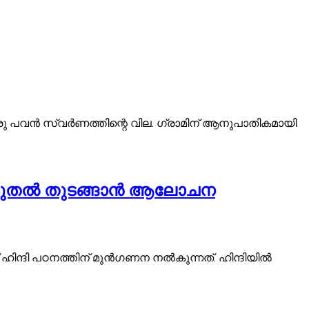
രു പവന്‍ സ്വര്‍ണത്തിന്റെ വില. ഗ്രാമിന് ആനുപാതികമായി
സ് മുതൽ തുടങ്ങാൻ ആലോചന
ിന്ദി പഠനത്തിന് മുൻഗണന നൽകുന്നത്. ഹിന്ദിയിൽ