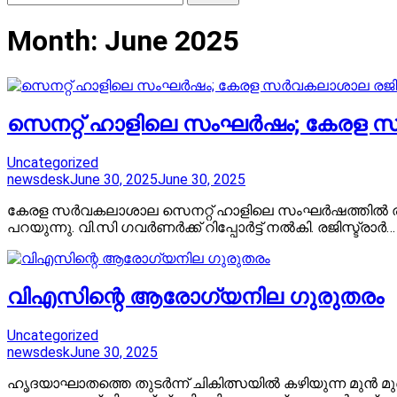
for:
Month:
June 2025
സെനറ്റ് ഹാളിലെ സംഘർഷം; കേരള സർവകല
Uncategorized
newsdesk
June 30, 2025
June 30, 2025
കേരള സർവകലാശാല സെനറ്റ് ഹാളിലെ സംഘർഷത്തിൽ രജിസ്ട
പറയുന്നു. വി.സി ഗവർണർക്ക് റിപ്പോർട്ട് നൽകി. രജിസ്ട്രാർ…
വിഎസിന്റെ ആരോഗ്യനില ഗുരുതരം
Uncategorized
newsdesk
June 30, 2025
ഹൃദയാഘാതത്തെ തുടർന്ന് ചികിത്സയിൽ കഴിയുന്ന മുൻ മു