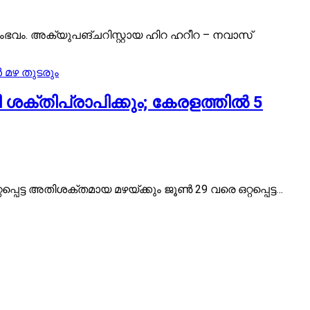
ണ് സംഭവം. അക്യുപങ്ചറിസ്റ്റായ ഹിറ ഹറീറ – നവാസ്
 ശക്തിപ്രാപിക്കും; കേരളത്തിൽ 5
പ്പെട്ട അതിശക്തമായ മഴയ്ക്കും ജൂൺ 29 വരെ ഒറ്റപ്പെട്ട…