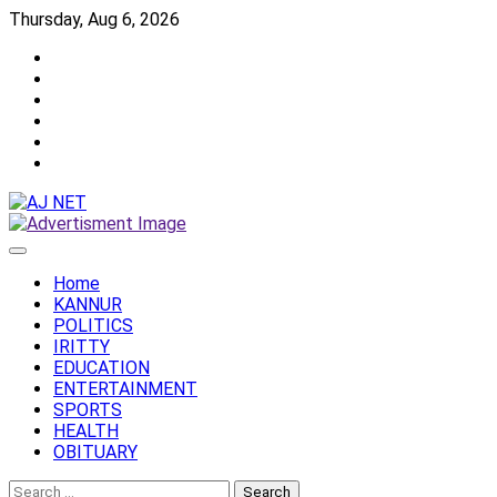
Skip
Thursday, Aug 6, 2026
to
Twitter
content
Facebook
Instagram
Reddit
YouTube
Twitch
Home
KANNUR
POLITICS
IRITTY
EDUCATION
ENTERTAINMENT
SPORTS
HEALTH
OBITUARY
Search