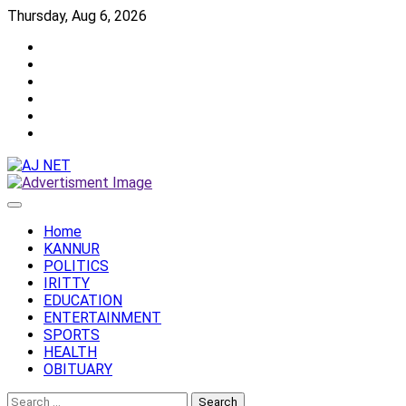
Skip
Thursday, Aug 6, 2026
to
Twitter
content
Facebook
Instagram
Reddit
YouTube
Twitch
Home
KANNUR
POLITICS
IRITTY
EDUCATION
ENTERTAINMENT
SPORTS
HEALTH
OBITUARY
Search