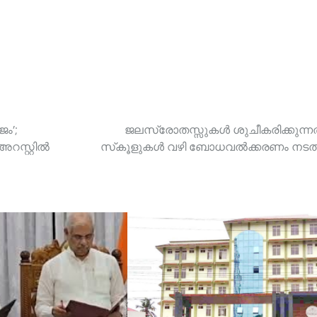
ജം’;
ജലസ്രോതസ്സുകള്‍ ശുചീകരിക്കുന്ന
റസ്റ്റിൽ
സ്‌കൂളുകള്‍ വഴി ബോധവല്‍ക്കരണം നടത്