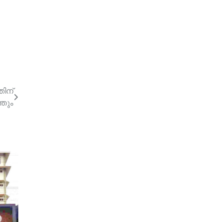
തിന്
തും