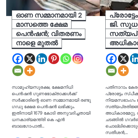
ഓണ സമ്മാനമായി 2
പ്രോട്ടേ
മാസത്തെ ക്ഷേമ
ജി. സു
പെൻഷൻ; വിതരണം
സത്യപ്
നാളെ മുതൽ
അധികാരമ
സാമൂഹ്യസുരക്ഷ, ക്ഷേമനിധി
പതിനാറാം കേ
പെൻഷൻ ഗുണഭോക്താക്കൾക്ക്‌
പ്രോട്ടേം സ്പീക
സർക്കാരിന്റെ ഓണ സമ്മാനമായി രണ്ടു
നിയമസഭാംഗം 
ഗഡു ക്ഷേമ പെൻഷൻ ലഭിക്കും.
സത്യപ്രതിജ്ഞ
ഇതിനായി 1679 കോടി അനുവദിച്ചതായി
അധികാരമേറ്റു
ധനകാര്യമന്ത്രി കെ എൻ
ചടങ്ങിൽ ഗവ
ബാലഗോപാൽ…
ചൊല്ലിക്കൊടുത്
സതീശൻ,…