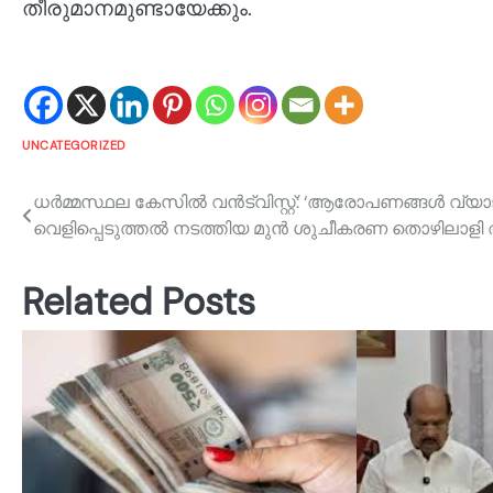
തീരുമാനമുണ്ടായേക്കും.
UNCATEGORIZED
Post
ധര്‍മ്മസ്ഥല കേസിൽ വന്‍ട്വിസ്റ്റ്: ‘ആരോപണങ്ങള്‍ വ്യാ
വെളിപ്പെടുത്തല്‍ നടത്തിയ മുൻ ശുചീകരണ തൊഴിലാളി അ
navigation
Related Posts