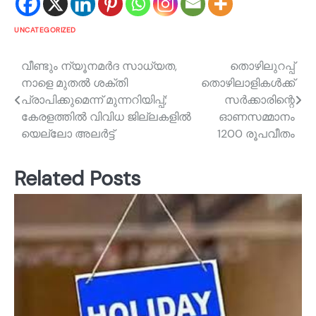
UNCATEGORIZED
Post
വീണ്ടും ന്യൂനമർദ സാധ്യത,
തൊഴിലുറപ്പ്
നാളെ മുതൽ ശക്തി
തൊഴിലാളികള്‍ക്ക്
navigation
പ്രാപിക്കുമെന്ന് മുന്നറിയിപ്പ്;
സര്‍ക്കാരിന്റെ
കേരളത്തിൽ വിവിധ ജില്ലകളിൽ
ഓണസമ്മാനം
യെല്ലോ അലർട്ട്
1200 രൂപവീതം
Related Posts