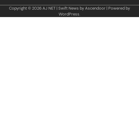
Copyright © 2026
AJ NET
| Swift News by
Ascendoor
| Powered by
WordPress
.