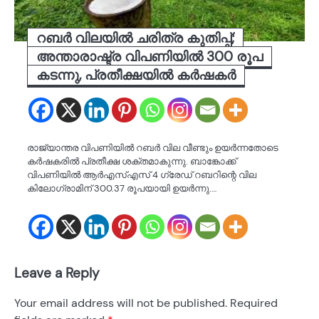
റബർ വിലയിൽ ചരിത്ര കുതിപ്പ്;
അന്താരാഷ്ട്ര വിപണിയിൽ 300 രൂപ
കടന്നു, പ്രതീക്ഷയിൽ കർഷകർ
രാജ്യാന്തര വിപണിയിൽ റബർ വില വീണ്ടും ഉയർന്നതോടെ
കർഷകരിൽ പ്രതീക്ഷ ശക്തമാകുന്നു. ബാങ്കോക്ക്
വിപണിയിൽ ആർഎസ്എസ് 4 ഗ്രേഡ് റബറിന്റെ വില
കിലോഗ്രാമിന് 300.37 രൂപയായി ഉയർന്നു.…
Leave a Reply
Your email address will not be published.
Required