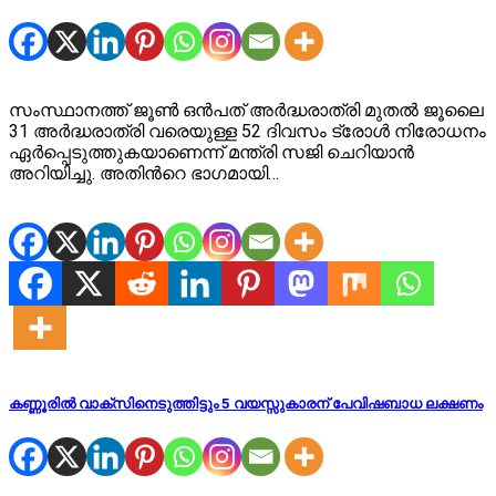
സംസ്ഥാനത്ത് ജൂൺ ഒൻപത് അർദ്ധരാത്രി മുതൽ ജൂലൈ
31 അർദ്ധരാത്രി വരെയുള്ള 52 ദിവസം ട്രോൾ നിരോധനം
ഏർപ്പെടുത്തുകയാണെന്ന് മന്ത്രി സജി ചെറിയാൻ
അറിയിച്ചു. അതിന്‍റെ ഭാഗമായി…
കണ്ണൂരിൽ വാക്സിനെടുത്തിട്ടും 5 വയസ്സുകാരന് പേവിഷബാധ ലക്ഷണം