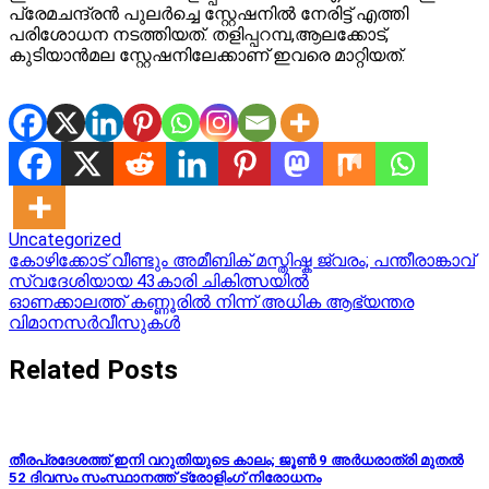
പ്രേമചന്ദ്രൻ പുലർച്ചെ സ്റ്റേഷനിൽ നേരിട്ട് എത്തി
പരിശോധന നടത്തിയത്. തളിപ്പറമ്പ,ആലക്കോട്,
കുടിയാൻമല സ്റ്റേഷനിലേക്കാണ് ഇവരെ മാറ്റിയത്.
Uncategorized
Post
കോഴിക്കോട് വീണ്ടും അമീബിക് മസ്തിഷ്ക ജ്വരം; പന്തീരാങ്കാവ്
സ്വദേശിയായ 43കാരി ചികിത്സയിൽ
navigation
ഓണക്കാലത്ത് കണ്ണൂരില്‍ നിന്ന് അധിക ആഭ്യന്തര
വിമാനസര്‍വീസുകള്‍
Related Posts
തീരപ്രദേശത്ത് ഇനി വറുതിയുടെ കാലം; ജൂൺ 9 അര്‍ധരാത്രി മുതല്‍
52 ദിവസം സംസ്ഥാനത്ത് ട്രോളിംഗ് നിരോധനം