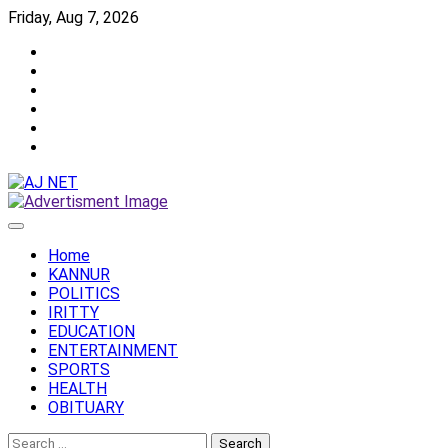
Skip
Friday, Aug 7, 2026
to
Twitter
content
Facebook
Instagram
Reddit
YouTube
Twitch
Home
KANNUR
POLITICS
IRITTY
EDUCATION
ENTERTAINMENT
SPORTS
HEALTH
OBITUARY
Search