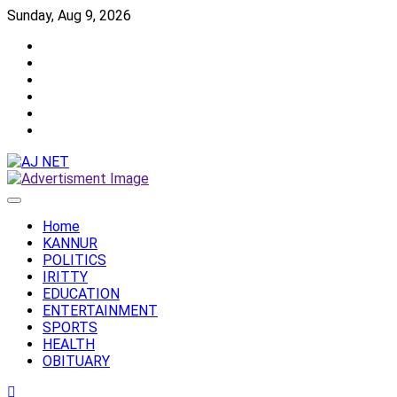
Skip
Sunday, Aug 9, 2026
to
Twitter
content
Facebook
Instagram
Reddit
YouTube
Twitch
Home
KANNUR
POLITICS
IRITTY
EDUCATION
ENTERTAINMENT
SPORTS
HEALTH
OBITUARY