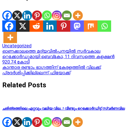
Uncategorized
Post
ഓണക്കാലത്തെ മദ്യവിൽപനയിൽ സർവകാല
റെക്കോർഡുമായി ബെവ്‌കോ; 11 ദിവസത്തെ കളക്ഷന്‍
navigation
920.74 കോടി
കാന്താര രണ്ടാം ഭാഗത്തിന് കേരളത്തില്‍ വിലക്ക്;
പ്രദര്‍ശിപ്പിക്കില്ലെന്ന് ഫിയോക്ക്
Related Posts
ചരിത്രത്തിലെ ഏറ്റവും വലിയ വില..! വീണ്ടും റെക്കോർഡിട്ട് സ്വർണവില