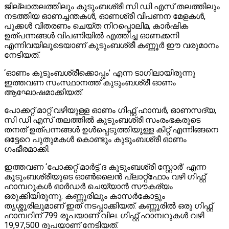
ജില്ലാതലത്തിലും കുടുംബശ്രീ സി ഡി എസ് തലത്തിലും
നടത്തിയ ഓണച്ചന്തകൾ, ഓണശ്രീ വിപണന മേളകൾ,
പൂക്കൾ വിതരണം ചെയ്ത നിറപ്പൊലിമ, കാർഷിക
ഉത്പന്നങ്ങൾ വിപണിയിൽ എത്തിച്ച ഓണക്കനി
എന്നിവയിലൂടെയാണ് കുടുംബശ്രീ കണ്ണൂർ ഈ വരുമാനം
നേടിയത്.
‘ഓണം കുടുംബശ്രീക്കൊപ്പം’ എന്ന ടാഗിലായിരുന്നു
ഇത്തവണ സംസ്ഥാനത്ത് കുടുംബശ്രീ ഓണം
ആഘോഷമാക്കിയത്.
പോക്കറ്റ് മാറ്റ് വഴിയുള്ള ഓണം ഗിഫ്റ്റ് ഹാമ്പർ, ഓണസദ്യ,
സി ഡി എസ് തലത്തിൽ കുടുംബശ്രീ സംരംഭകരുടെ
തനത് ഉത്പന്നങ്ങൾ ഉൾപ്പെടുത്തിയുള്ള കിറ്റ് എന്നിങ്ങനെ
ഒട്ടേറെ പുതുമകൾ കൊണ്ടും കുടുംബശ്രീ ഓണം
ഗംഭീരമാക്കി.
ഇത്തവണ ‘പോക്കറ്റ് മാർട്ട് ദ കുടുംബശ്രീ സ്റ്റോർ’ എന്ന
കുടുംബശ്രീയുടെ ഓൺലൈൻ പ്ലാറ്റ്ഫോം വഴി ഗിഫ്റ്റ്
ഹാമ്പറുകൾ ഓർഡർ ചെയ്യാൻ സൗകര്യം
ഒരുക്കിയിരുന്നു. കണ്ണൂരിലും കാസർകോട്ടും
തൃശ്ശൂരിലുമാണ് ഇത് നടപ്പാക്കിയത്. കണ്ണൂരിൽ ഒരു ഗിഫ്റ്റ്
ഹാമ്പറിന് 799 രൂപയാണ് വില. ഗിഫ്റ്റ് ഹാമ്പറുകൾ വഴി
19,97,500 രൂപയാണ് നേടിയത്.