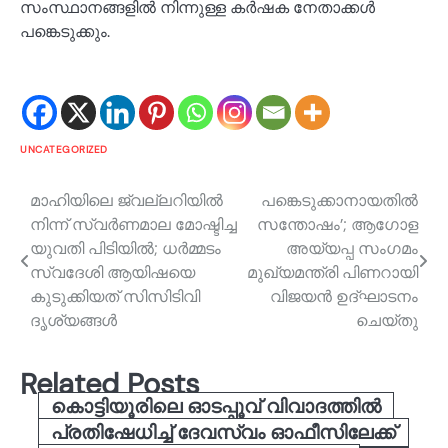
സംസ്ഥാനങ്ങളിൽ നിന്നുള്ള കർഷക നേതാക്കൾ
പങ്കെടുക്കും.
UNCATEGORIZED
Post
മാഹിയിലെ ജ്വല്ലറിയിൽ
പങ്കെടുക്കാനായതിൽ
നിന്ന് സ്വർണമാല മോഷ്ടിച്ച
സന്തോഷം’; ആ​ഗോള
navigation
യുവതി പിടിയിൽ; ധർമ്മടം
അയ്യപ്പ സം​ഗമം
സ്വദേശി ആയിഷയെ
മുഖ്യമന്ത്രി പിണറായി
കുടുക്കിയത് സിസിടിവി
വിജയൻ ഉദ്ഘാടനം
ദൃശ്യങ്ങൾ
ചെയ്തു
Related Posts
കൊട്ടിയൂരിലെ ഓടപ്പൂവ് വിവാദത്തിൽ
പ്രതിഷേധിച്ച് ദേവസ്വം ഓഫീസിലേക്ക്