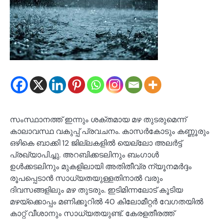
സംസ്ഥാനത്ത് ഇന്നും ശക്തമായ മഴ തുടരുമെന്ന്
കാലാവസ്ഥ വകുപ്പ് പ്രവചനം. കാസർകോടും കണ്ണൂരും
ഒഴികെ ബാക്കി 12 ജില്ലകളിൽ യെല്ലോ അലർട്ട്
പ്രഖ്യാപിച്ചു. അറബിക്കടലിനും ബംഗാൾ
ഉൾക്കടലിനും മുകളിലായി അതിതീവ്ര ന്യൂനമർദ്ദം
രൂപപ്പെടാൻ സാധ്യതയുള്ളതിനാൽ വരും
ദിവസങ്ങളിലും മഴ തുടരും. ഇടിമിന്നലോട് കൂടിയ
മഴയ്ക്കൊപ്പം മണിക്കൂറിൽ 40 കിലോമീറ്റർ വേഗതയിൽ
കാറ്റ് വീശാനും സാധ്യതയുണ്ട്. കേരളതീരത്ത്