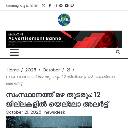
Skip
Twitter
Facebook
Instagram
Reddit
YouTube
Twitch
Saturday, Aug 8, 2026
to
content
Home
2025
October
21
സംസ്ഥാനത്ത് മ‍ഴ തുടരും: 12 ജില്ലകളിൽ യെല്ലോ
അലർട്ട്
സംസ്ഥാനത്ത് മ‍ഴ തുടരും: 12
ജില്ലകളിൽ യെല്ലോ അലർട്ട്
October 21, 2025
newsdesk