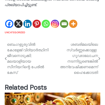
പ്രഖ്യാപിച്ചിട്ടുണ്ട്.
UNCATEGORIZED
Post
ബെംഗളൂരുവില്‍
ശബരിമലയിലെ
കോളേജ് വിദ്യാര്‍ത്ഥിനി
സ്വർണ്ണക്കൊള്ള: ​
navigation
ജീവനൊടുക്കി;
ഗൂഢാലോചന
മലയാളിയായ
നടന്നിട്ടുണ്ടെങ്കിൽ
സീനിയറിന്റെ പേരില്‍
അന്വേഷിക്കണമെന്ന്
കേസ്
ഹൈക്കോടതി
Related Posts