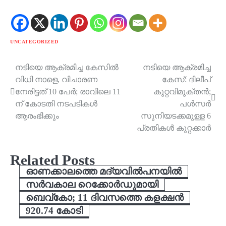
UNCATEGORIZED
നടിയെ ആക്രമിച്ച കേസില്‍
നടിയെ ആക്രമിച്ച
Post
വിധി നാളെ, വിചാരണ
കേസ്: ദിലീപ്
navigation
നേരിട്ടത് 10 പേർ; രാവിലെ 11
കുറ്റവിമുക്തൻ;
ന് കോടതി നടപടികൾ
പള്‍സര്‍
ആരംഭിക്കും
സുനിയടക്കമുള്ള 6
പ്രതികള്‍ കുറ്റക്കാര്‍
Related Posts
ഓണക്കാലത്തെ മദ്യവിൽപനയിൽ
സർവകാല റെക്കോർഡുമായി
ബെവ്‌കോ; 11 ദിവസത്തെ കളക്ഷന്‍
920.74 കോടി