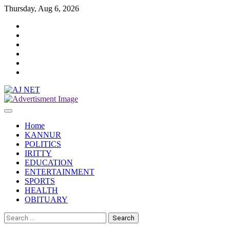
Skip
Thursday, Aug 6, 2026
to
Twitter
content
Facebook
Instagram
Reddit
YouTube
Twitch
Home
KANNUR
POLITICS
IRITTY
EDUCATION
ENTERTAINMENT
SPORTS
HEALTH
OBITUARY
Search
for: