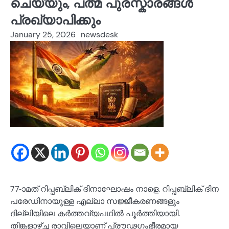
ചെയ്യും, പത്മ പുരസ്കാരങ്ങള്‍
പ്രഖ്യാപിക്കും
January 25, 2026
newsdesk
77-ാമത് റിപ്പബ്ലിക് ദിനാഘോഷം നാളെ. റിപ്പബ്ലിക് ദിന
പരേഡിനായുള്ള എല്ലാ സജ്ജീകരണങ്ങളും
ദില്ലിയിലെ കർത്തവ്യപഥിൽ പൂർത്തിയായി.
തിങ്കളാഴ്ച്ച രാവിലെയാണ് പ്രൗഢഗംഭീരമായ