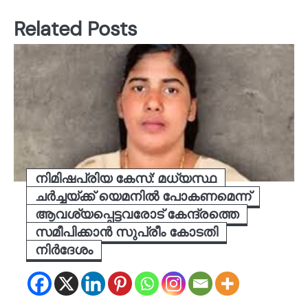
Related Posts
നിമിഷപ്രിയ കേസ്: മധ്യസ്ഥ
ചർച്ചയ്ക്ക് യെമനിൽ പോകണമെന്ന്
ആവശ്യപ്പെട്ടവരോട് കേന്ദ്രത്തെ
സമീപിക്കാൻ സുപ്രീം കോടതി
നിർദേശം