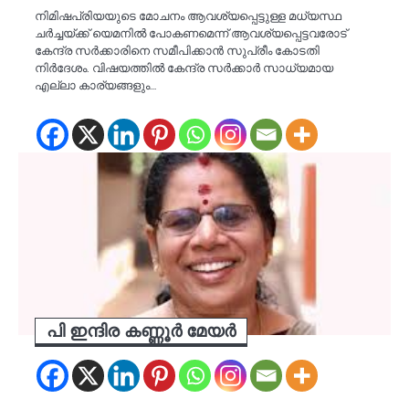
നിമിഷപ്രിയയുടെ മോചനം ആവശ്യപ്പെട്ടുള്ള മധ്യസ്ഥ
ചർച്ചയ്ക്ക് യെമനിൽ പോകണമെന്ന് ആവശ്യപ്പെട്ടവരോട്
കേന്ദ്ര സർക്കാരിനെ സമീപിക്കാൻ സുപ്രീം കോടതി
നിർദേശം. വിഷയത്തിൽ കേന്ദ്ര സർക്കാർ സാധ്യമായ
എല്ലാ കാര്യങ്ങളും…
പി ഇന്ദിര കണ്ണൂര്‍ മേയര്‍