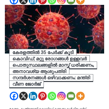
കേരളത്തിൽ 35 പേർക്ക് കൂടി
കൊവിഡ്; മറ്റു രോഗങ്ങൾ ഉള്ളവർ
പൊതുസ്ഥലങ്ങളിൽ മാസ്ക് ധരിക്കണം,
അനാവശ്യ ആശുപത്രി
സന്ദർശനങ്ങൾ ഒഴിവാക്കണം: മന്ത്രി
വീണ ജോർജ്
കേരളം കൃത്യമായി കൊവിഡ് കണക്കുകൾ റിപ്പോർട്ട്