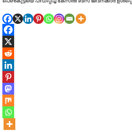
പെൺകുട്ടിയെ പീഡിപ്പിച്ച കേസിൽ ബസ് ജീവനക്കാർ ഉൾപ