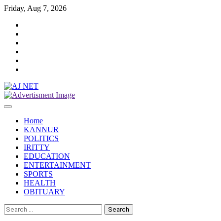
Skip
Friday, Aug 7, 2026
to
Twitter
content
Facebook
Instagram
Reddit
YouTube
Twitch
Home
KANNUR
POLITICS
IRITTY
EDUCATION
ENTERTAINMENT
SPORTS
HEALTH
OBITUARY
Search
for: