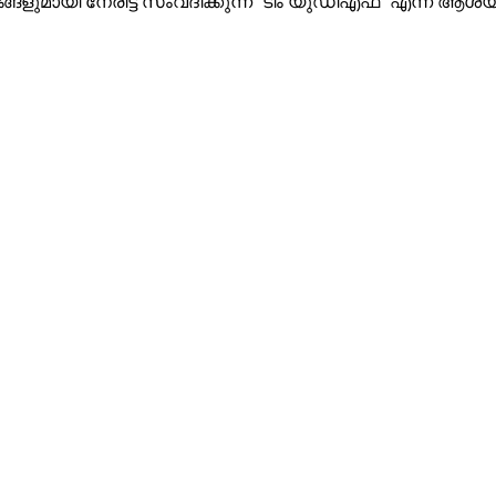
ങളുമായി നേരിട്ട് സംവദിക്കുന്ന ‘ടീം യുഡിഎഫ്’ എന്ന ആശയമാ