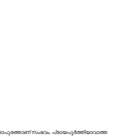
ാദാപുരത്താണ് സംഭവം. പ്രായപൂർത്തിയാവാത്ത