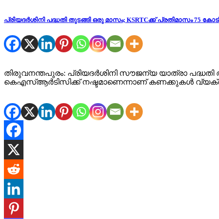
പ്രിയദര്‍ശിനി പദ്ധതി തുടങ്ങി ഒരു മാസം; KSRTCക്ക് പ്രതിമാസം 75 കോടിയു
തിരുവനന്തപുരം: പ്രിയദര്‍ശിനി സൗജന്യ യാത്രാ പദ്ധതി ആരംഭ
കെഎസ്ആര്‍ടിസിക്ക് നഷ്ടമാണെന്നാണ് കണക്കുകള്‍ വ്യക്ത