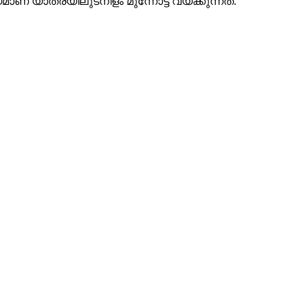
ണ് യാത്രയിലുടനീളം മുന്നോട്ട് വയ്ക്കുന്നത്.