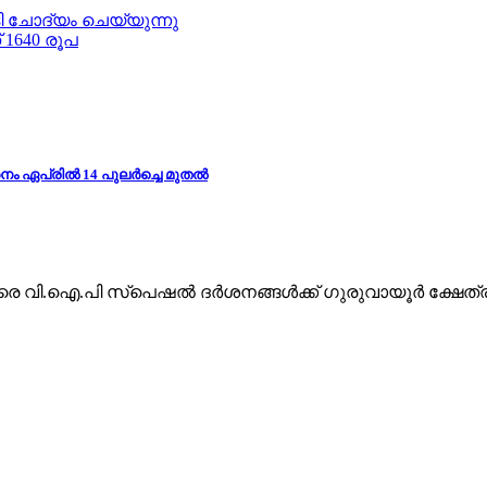
ചോദ്യം ചെയ്യുന്നു
 1640 രൂപ
 ഏപ്രില്‍ 14 പുലര്‍ച്ചെ മുതല്‍
വരെ വി.ഐ.പി സ്പെഷല്‍ ദർശനങ്ങള്‍ക്ക് ഗുരുവായൂർ ക്ഷേത്രത്