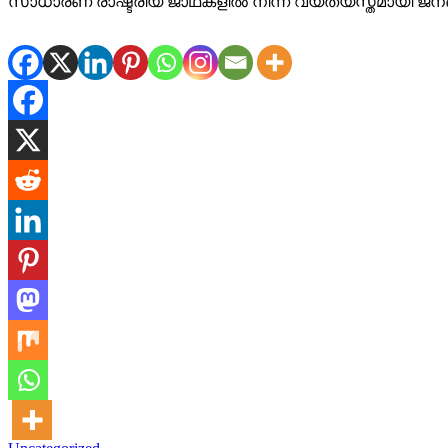
സാധാരണ രാഷ്ട്രീയ ജാഥകളില്‍ നിന്ന് വ്യത്യസ്തമായി ജനങ്