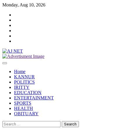
Skip
Monday, Aug 10, 2026
to
Twitter
content
Facebook
Instagram
Reddit
YouTube
Twitch
Home
KANNUR
POLITICS
IRITTY
EDUCATION
ENTERTAINMENT
SPORTS
HEALTH
OBITUARY
Search
for: