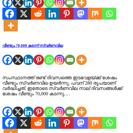
വീണ്ടും 70,000 കടന്ന് സ്വർണവില
സംസ്ഥാനത്ത് രണ്ട് ദിവസത്തെ ഇടവേളയ്ക്ക് ശേഷം
വീണ്ടും സ്വർണവില ഉയർന്നു. പവന് 280 രൂപയാണ്
വർദ്ധിച്ചത്. ഇതോടെ സ്വർണവില നാല് ദിവസങ്ങൾക്ക്
ശേഷം വീണ്ടും 70,000 കടന്നു.…