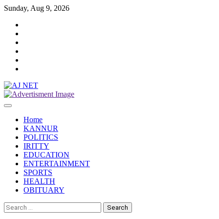
Skip
Sunday, Aug 9, 2026
to
Twitter
content
Facebook
Instagram
Reddit
YouTube
Twitch
Home
KANNUR
POLITICS
IRITTY
EDUCATION
ENTERTAINMENT
SPORTS
HEALTH
OBITUARY
Search
for: