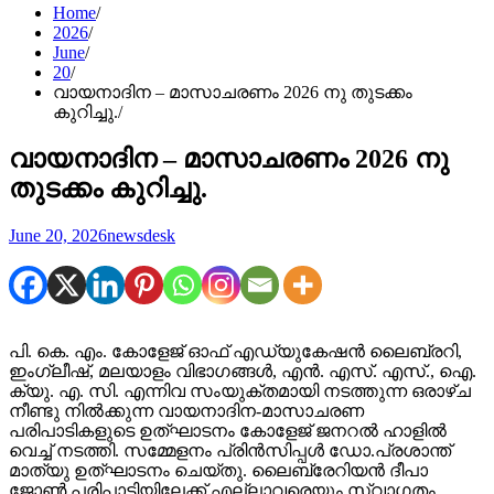
Home
2026
June
20
വായനാദിന – മാസാചരണം 2026 നു തുടക്കം
കുറിച്ചു.
വായനാദിന – മാസാചരണം 2026 നു
തുടക്കം കുറിച്ചു.
June 20, 2026
newsdesk
പി. കെ. എം. കോളേജ് ഓഫ് എഡ്യുകേഷൻ ലൈബ്രറി,
ഇംഗ്ലീഷ്, മലയാളം വിഭാഗങ്ങൾ, എൻ. എസ്. എസ്., ഐ.
ക്യു. എ. സി. എന്നിവ സംയുക്തമായി നടത്തുന്ന ഒരാഴ്ച
നീണ്ടു നിൽക്കുന്ന വായനാദിന-മാസാചരണ
പരിപാടികളുടെ ഉത്ഘാടനം കോളേജ് ജനറൽ ഹാളിൽ
വെച്ച് നടത്തി. സമ്മേളനം പ്രിൻസിപ്പൾ ഡോ.പ്രശാന്ത്
മാത്യു ഉത്ഘാടനം ചെയ്തു. ലൈബ്രേറിയൻ ദീപാ
ജോൺ പരിപാടിയിലേക്ക് എല്ലാവരെയും സ്വാഗതം