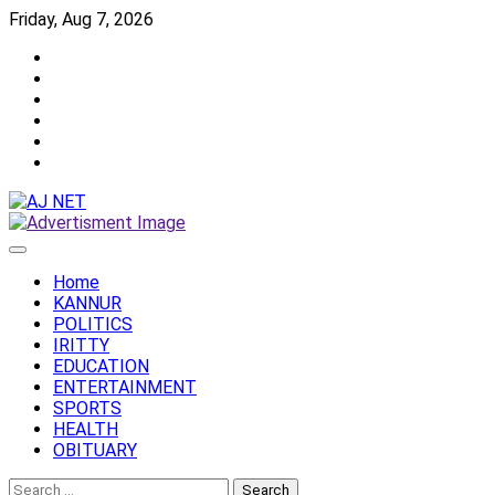
Skip
Friday, Aug 7, 2026
to
Twitter
content
Facebook
Instagram
Reddit
YouTube
Twitch
Home
KANNUR
POLITICS
IRITTY
EDUCATION
ENTERTAINMENT
SPORTS
HEALTH
OBITUARY
Search