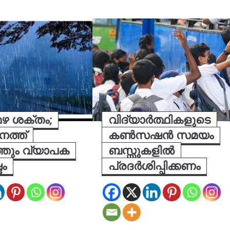
ഴ ശക്തം;
വിദ്യാർത്ഥികളുടെ
ത്ത്
കൺസഷൻ സമയം
്തും വ്യാപക
ബസ്സുകളിൽ
ം
പ്രദർശിപ്പിക്കണം