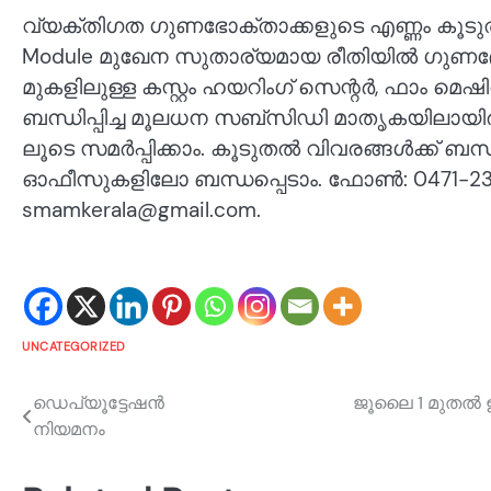
വ്യക്തിഗത ഗുണഭോക്താക്കളുടെ എണ്ണം കൂടുതലാ
Module മുഖേന സുതാര്യമായ രീതിയിൽ ഗുണഭോക്ത
മുകളിലുള്ള കസ്റ്റം ഹയറിംഗ് സെന്റർ, ഫാം മെഷ
ബന്ധിപ്പിച്ച മൂലധന സബ്‌സിഡി മാതൃകയിലായിരിക
ലൂടെ സമർപ്പിക്കാം. കൂടുതൽ വിവരങ്ങൾക്ക് ബ
ഓഫീസുകളിലോ ബന്ധപ്പെടാം. ഫോൺ: 0471-2306
smamkerala@gmail.com.
UNCATEGORIZED
Post
ഡെപ്യൂട്ടേഷൻ
ജൂലൈ 1 മുതൽ ഇര
നിയമനം
navigation