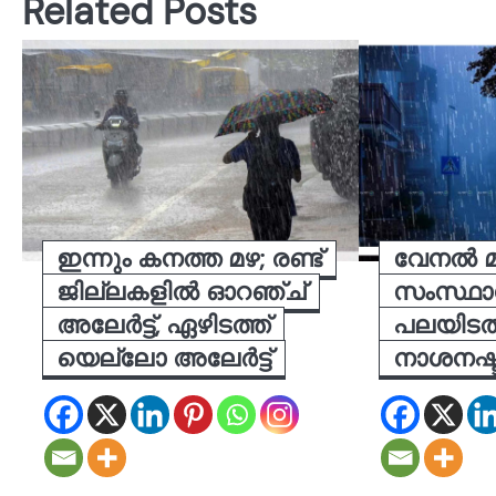
Related Posts
ഇന്നും കനത്ത മഴ; രണ്ട്
വേനൽ മ
ജില്ലകളിൽ ഓറഞ്ച്
സംസ്ഥാന
അലേർട്ട്, ഏഴിടത്ത്
പലയിടത
യെല്ലോ അലേർട്ട്
നാശനഷ്ട