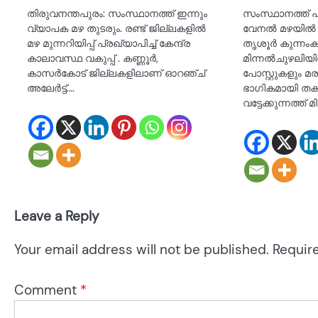
തിരുവനന്തപുരം: സംസ്ഥാനത്ത് ഇന്നും
സംസ്ഥാനത്ത് 
വ്യാപക മഴ തുടരും. രണ്ട് ജില്ലകളില്‍
വേനൽ മഴയിൽ 
മഴ മുന്നറിയിപ്പ് പ്രഖ്യാപിച്ച് കേന്ദ്ര
തൃശൂർ കുന്നംക
കാലാവസ്ഥ വകുപ്പ് . കണ്ണൂര്‍,
മിന്നൽചുഴലിയ
കാസര്‍കോട് ജില്ലകളിലാണ് ഓറഞ്ച്
പോസ്റ്റുകളും മ
അലേര്‍ട്ട്.…
ഭാഗികമായി തക
വട്ടേക്കുന്നത്ത് മി
Leave a Reply
Your email address will not be published.
Requir
Comment
*