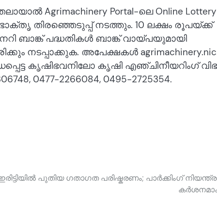
യാൽ Agrimachinery Portal-ലെ Online Lottery
ൃ തിരഞ്ഞെടുപ്പ് നടത്തും. 10 ലക്ഷം രൂപയ്ക്ക്
ിനറി ബാങ്ക് പദ്ധതികൾ ബാങ്ക് വായ്പയുമായി
്കും നടപ്പാക്കുക. അപേക്ഷകൾ agrimachinery.nic.
ന്ധപ്പെട്ട കൃഷിഭവനിലോ കൃഷി എഞ്ചിനീയറിംഗ് വി
748, 0477-2266084, 0495-2725354.
ിട്ടിയിൽ പുതിയ ഗതാഗത പരിഷ്കരണം; പാർക്കിംഗ് നിയന്ത്
കർശനമാക്