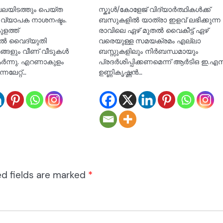
പലയിടത്തും പെയ്ത
സ്കൂൾ/കോളേജ് വിദ്യാർത്ഥികൾക്ക്
വ്യാപക നാശനഷ്ടം.
ബസുകളിൽ യാത്രാ ഇളവ് ലഭിക്കുന്ന
ുളത്ത്
രാവിലെ ഏഴ് മുതൽ വൈകീട്ട് ഏഴ്
ിൽ വൈദ്യുതി
വരെയുള്ള സമയക്രമം എല്ലാ
രങ്ങളും വീണ് വീടുകൾ
ബസ്സുകളിലും നിർബന്ധമായും
ർന്നു. എറണാകുളം
പ്രദർശിപ്പിക്കണമെന്ന് ആർടിഒ ഇ.എ
ന്നലേറ്റ്…
ഉണ്ണികൃഷ്ണൻ…
ed fields are marked
*