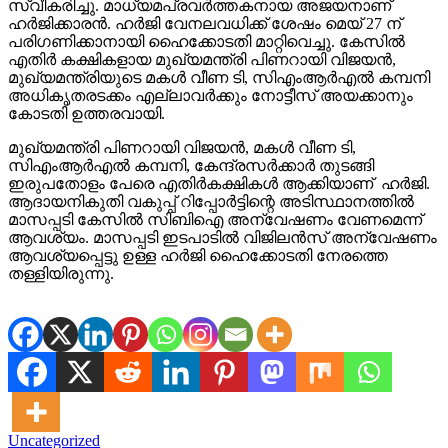
സ്വീകരിച്ചു. മാധ്യമപ്രവർത്തകനായ അജയനാണ്
ഹ‍ർജിക്കാരൻ. ഹർജി വേനലവധിക്ക് ശേഷം മെയ് 27 ന്
പരിഗണിക്കാനായി ഹൈക്കോടതി മാറ്റിവെച്ചു. കേസിൽ
എതിർ കക്ഷികളായ മുഖ്യമന്ത്രി പിണറായി വിജയൻ,
മുഖ്യമന്ത്രിയുടെ മകൾ വീണ ടി, സിഎംആർഎൽ കമ്പനി
അധികൃതരടക്കം എല്ലാവർക്കും നോട്ടീസ് അയക്കാനും
കോടതി ഉത്തരവായി.
മുഖ്യമന്ത്രി പിണറായി വിജയൻ, മകൾ വീണ ടി,
സിഎംആർഎൽ കമ്പനി, കേന്ദ്രസർക്കാർ തുടങ്ങി
ഇരുപതോളം പേരെ എതിർകക്ഷികൾ ആക്കിയാണ് ഹർജി.
ആദായനികുതി വകുപ്പ് റിപ്പോർട്ടിന്റെ അടിസ്ഥാനത്തിൽ
മാസപ്പടി കേസിൽ സിബിഐ അന്വേഷണം വേണമെന്ന്
ആവശ്യം. മാസപ്പടി ഇടപാടിൽ വിജിലൻസ് അന്വേഷണം
ആവശ്യപ്പെട്ടു ഉള്ള ഹർജി ഹൈക്കോടതി നേരത്തെ
തള്ളിയിരുന്നു.
Uncategorized