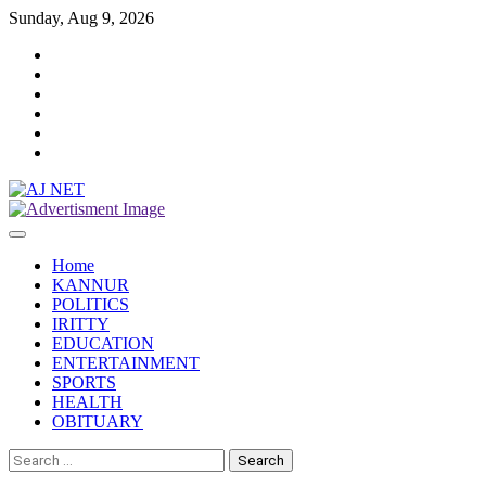
Skip
Sunday, Aug 9, 2026
to
Twitter
content
Facebook
Instagram
Reddit
YouTube
Twitch
Home
KANNUR
POLITICS
IRITTY
EDUCATION
ENTERTAINMENT
SPORTS
HEALTH
OBITUARY
Search
for: