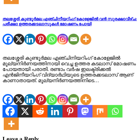
തലശ്ശേരി കുണ്ടൂർമല എഞ്ചിനീയറിംഗ് കോളേജിൽ വൻ സുരക്ഷാവീഴ്ച:
പരീക്ഷാ ഉത്തരക്കടലാസുകൾ മോഷണം പോയി
തലശ്ശേരി കുണ്ടൂർമല എഞ്ചിനിയറിംഗ് കോളേജിൽ
മൂല്യനിർണയത്തിനായി വെച്ച ഉത്തര കടലാസ് മോഷണം
പോയതായി പരാതി. രണ്ടാം വർഷ ഇലക്ട്രിക്കൽ
എൻജിനീയറിംഗ് വിദ്യാർഥിയുടെ ഉത്തരക്കടലാസ് ആണ്
കാണാതായത്. മൂല്യനിർണയത്തിനിടെ…
Leave a Reply