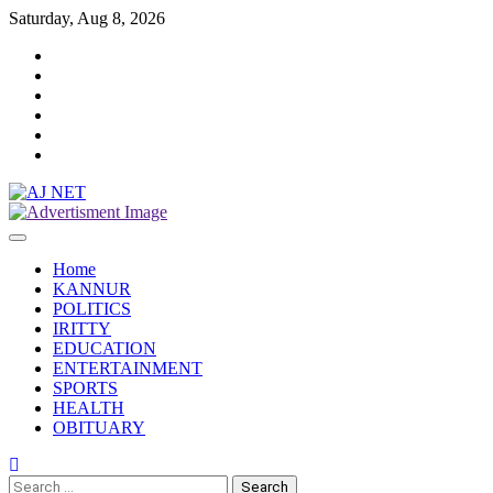
Skip
Saturday, Aug 8, 2026
to
Twitter
content
Facebook
Instagram
Reddit
YouTube
Twitch
Home
KANNUR
POLITICS
IRITTY
EDUCATION
ENTERTAINMENT
SPORTS
HEALTH
OBITUARY
Search