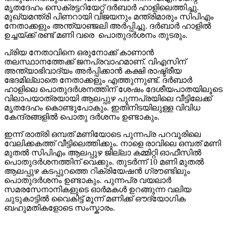
മൃതദേഹം സെക്രട്ടറിയേറ്റ് ദർബാർ ഹാളിലെത്തിച്ചു.
മുഖ്യമന്ത്രി പിണറായി വിജയനും മന്ത്രിമാരും സിപിഎം
നേതാക്കളും അന്ത്യാഞ്ജലി അർപ്പിച്ചു. ദർബാർ ഹാളിൽ
ഉച്ചയ്ക്ക് രണ്ട് മണി വരെ പൊതുദർശനം തുടരും.
പ്രിയ നേതാവിനെ ഒരുനോക്ക് കാണാൻ
തലസ്ഥാനത്തേക്ക് ജനപ്രവാഹമാണ്. വിഎസിന്
അന്ത്യാഭിവാദ്യം അർപ്പിക്കാൻ കക്ഷി രാഷ്ട്രീയ
ഭേദമില്ലാതെ നേതാക്കളും എത്തുന്നുണ്ട്. ദർബാർ
ഹാളിലെ പൊതുദർശനത്തിന് ശേഷം ദേശീയപാതയിലൂടെ
വിലാപയാത്രയായി ആലപ്പുഴ പുന്നപ്രയിലെ വീട്ടിലേക്ക്
മൃതദേഹം കൊണ്ടുപോകും. ഇതിനിടയിലുള്ള വിവിധ
കേന്ദ്രങ്ങളിൽ പൊതു ദർശനം ഉണ്ടാകും.
ഇന്ന് രാത്രി ഒമ്പത് മണിയോടെ പുന്നപ്ര പറവൂരിലെ
വേലിക്കകത്ത് വീട്ടിലെത്തിക്കും. നാളെ രാവിലെ ഒമ്പത് മണി
മുതൽ സിപിഎം ആലപ്പുഴ ജില്ലാ കമ്മിറ്റി ഓഫീസിൽ
പൊതുദർശനത്തിന് വെക്കും. തുടർന്ന് 10 മണി മുതൽ
ആലപ്പുഴ കടപ്പുറത്തെ റിക്രിയേഷൻ ഗ്രൗണ്ടിലും
പൊതുദർശനം ഉണ്ടാകും. പുന്നപ്ര വയലാർ
സമരസേനാനികളുടെ ഓർമകൾ ഉറങ്ങുന്ന വലിയ
ചുടുകാട്ടിൽ വൈകിട്ട് മൂന്ന് മണിക്ക് ഔദ്യോഗിക
ബഹുമതികളോടെ സംസ്കാരം.