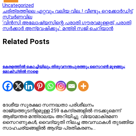
Uncategorized
Post
ചരിത്രത്തിലെ ഏറ്റവും വലിയ വില..! വീണ്ടും റെക്കോർഡിട്ട്
സ്വർണവില
navigation
‘വിൻസി അലോഷ്യസിന്റെ പരാതി ഗൗരവമുള്ളത്, പരാതി
സർക്കാർ അന്വേഷിക്കും’: മന്ത്രി സജി ചെറിയാൻ
Related Posts
കേരളത്തിൽ കൊച്ചിയിലും തിരുവനന്തപുരത്തും സൈറൺ മുഴങ്ങും;
മോക്ഡ്രിൽ നാളെ
ദേശീയ സുരക്ഷാ സന്നദ്ധതാ പരിശീലനം
രാജ്യത്തുടനീളമുള്ള 259 കേന്ദ്രങ്ങളിൽ നടക്കുമെന്ന്
ആഭ്യന്തര മന്ത്രാലയം അറിയിച്ചു. വ്യോമാക്രമണ
സൈറണുകൾ, വൈദ്യുതി നിലച്ച അവസ്ഥകൾ തുടങ്ങിയ
സാഹചര്യങ്ങളിൽ ആദ്യ പ്രതികരണം…