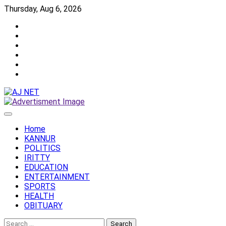
Skip
Thursday, Aug 6, 2026
to
Twitter
content
Facebook
Instagram
Reddit
YouTube
Twitch
Home
KANNUR
POLITICS
IRITTY
EDUCATION
ENTERTAINMENT
SPORTS
HEALTH
OBITUARY
Search