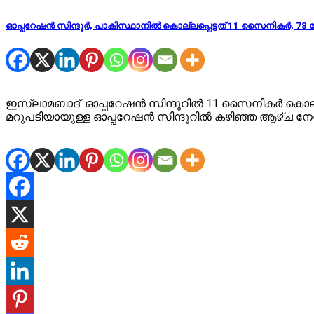
ഓപ്പറേഷൻ സിന്ദൂർ, പാകിസ്ഥാനിൽ കൊല്ലപ്പെട്ടത് 11 സൈനികർ, 78 പേർ
ഇസ്ലാമബാദ്: ഓപ്പറേഷൻ സിന്ദൂറിൽ 11 സൈനികർ കൊല്ലപ്പ
മറുപടിയായുള്ള ഓപ്പറേഷൻ സിന്ദൂറിൽ കഴിഞ്ഞ ആഴ്ച നേരി