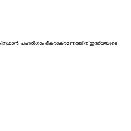
പാകിസ്ഥാൻ. പഹൽഗാം ഭീകരാക്രമണത്തിന് ഇന്ത്യയുടെ