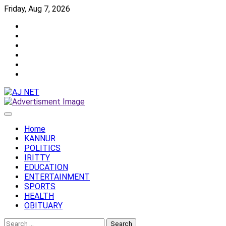
Skip
Friday, Aug 7, 2026
to
Twitter
content
Facebook
Instagram
Reddit
YouTube
Twitch
Home
KANNUR
POLITICS
IRITTY
EDUCATION
ENTERTAINMENT
SPORTS
HEALTH
OBITUARY
Search