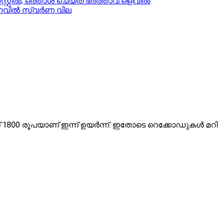
റസ്റ്റിൽ; ഒത്താശ ചെയ്ത ഭർത്താവ് ഒളിവിൽ
 വർധനവിൽ സ്വർണ വില
് 1800 രൂപയാണ് ഇന്ന് ഉയര്‍ന്ന്. ഇതോടെ റെക്കോഡുകള്‍ മറിക