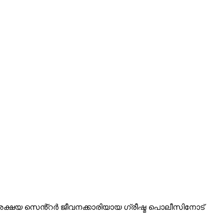
ിയിൽ. അക്ഷയ സെൻ്റർ ജീവനക്കാരിയായ ഗ്രീഷ്മ പൊലീസിനോട്