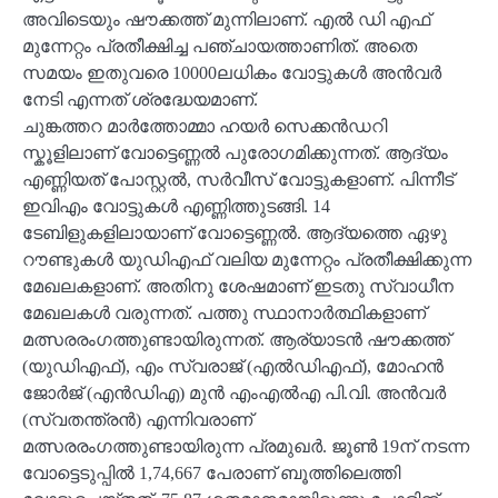
അവിടെയും ഷൗക്കത്ത് മുന്നിലാണ്. എൽ ഡി എഫ്
മുന്നേറ്റം പ്രതീക്ഷിച്ച പഞ്ചായത്താണിത്. അതെ
സമയം ഇതുവരെ 10000ലധികം വോട്ടുകൾ അൻവർ
നേടി എന്നത് ശ്രദ്ധേയമാണ്.
ചുങ്കത്തറ മാർത്തോമ്മാ ഹയർ സെക്കൻഡറി
സ്കൂളിലാണ് വോട്ടെണ്ണൽ പുരോ​ഗമിക്കുന്നത്. ആദ്യം
എണ്ണിയത് പോസ്റ്റൽ, സർവീസ് വോട്ടുകളാണ്. പിന്നീട്
ഇവിഎം വോട്ടുകൾ എണ്ണിത്തുടങ്ങി. 14
ടേബിളുകളിലായാണ് വോട്ടെണ്ണൽ. ആദ്യത്തെ ഏഴു
റൗണ്ടുകൾ യുഡിഎഫ് വലിയ മുന്നേറ്റം പ്രതീക്ഷിക്കുന്ന
മേഖലകളാണ്. അതിനു ശേഷമാണ് ഇടതു സ്വാധീന
മേഖലകൾ വരുന്നത്. പത്തു സ്ഥാനാർത്ഥികളാണ്
മത്സരരം​ഗത്തുണ്ടായിരുന്നത്. ആര്യാടൻ ഷൗക്കത്ത്
(യുഡിഎഫ്), എം സ്വരാജ് (എൽഡിഎഫ്), മോഹൻ
ജോർജ് (എൻഡിഎ) മുൻ എംഎൽഎ പി.വി. അൻവർ
(സ്വതന്ത്രൻ) എന്നിവരാണ്
മത്സരരംഗത്തുണ്ടായിരുന്ന പ്രമുഖർ. ജൂൺ 19ന് നടന്ന
വോട്ടെടുപ്പിൽ 1,74,667 പേരാണ് ബൂത്തിലെത്തി