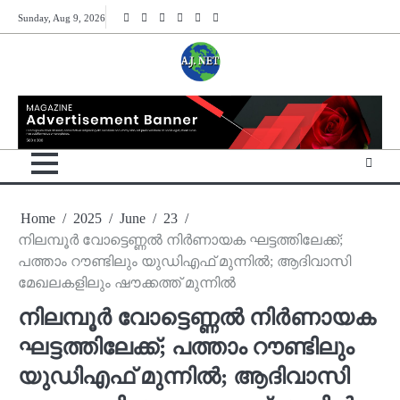
Skip
Twitter
Facebook
Instagram
Reddit
YouTube
Twitch
Sunday, Aug 9, 2026
to
content
Home
2025
June
23
നിലമ്പൂർ വോട്ടെണ്ണൽ നിർണായക ഘട്ടത്തിലേക്ക്;
പത്താം റൗണ്ടിലും യുഡിഎഫ് മുന്നിൽ; ആദിവാസി
മേഖലകളിലും ഷൗക്കത്ത് മുന്നിൽ
നിലമ്പൂർ വോട്ടെണ്ണൽ നിർണായക
ഘട്ടത്തിലേക്ക്; പത്താം റൗണ്ടിലും
യുഡിഎഫ് മുന്നിൽ; ആദിവാസി