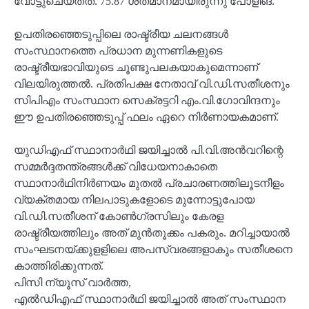
വോട്ടുചെയ്തത്. 75.87 ശതമാനമായിരുന്നു പോളിങ്.
ഉപതിരഞ്ഞെടുപ്പിലെ രാഷ്ട്രീയ ചലനങ്ങൾ
സംസ്ഥാനത്തെ പ്രധാന മുന്നണികളുടെ
രാഷ്ട്രീയഭാവിയുടെ ചൂണ്ടുപലകയാകുമെന്നാണ്
വിലയിരുത്തൽ. പ്രതിപക്ഷ നേതാവ് വി.ഡി.സതീശനും
സിപിഎം സംസ്ഥാന സെക്രട്ടറി എം.വി.ഗോവിന്ദനും
ഈ ഉപതിരഞ്ഞെടുപ്പ് ഫലം ഏറെ നിർണായകമാണ്.
യുഡിഎഫ് സ്ഥാനാർഥി ജയിച്ചാൽ പി.വി.അൻവറിന്റെ
സമ്മർദ്ദതന്ത്രങ്ങൾക്ക് വിധേയനാകാതെ
സ്ഥാനാർഥിനിർണയം മുതൽ പ്രചാരണത്തിലൂടനീളം
വ്യക്തമായ നിലപാടുകളോടെ മുന്നോട്ടുപോയ
വി.ഡി.സതീശന് കോൺഗ്രസിലും കേരള
രാഷ്ട്രീയത്തിലും അത് മുൻതൂക്കം പകരും. മറിച്ചായാൽ
സംഘടനയ്ക്കുളളിലെ അപസ്വരങ്ങളാകും സതീശനെ
കാത്തിരിക്കുന്നത്.
പിസി ന്യൂസ്‌ വാർത്ത,
എൽഡിഎഫ് സ്ഥാനാർഥി ജയിച്ചാൽ അത് സംസ്ഥാന