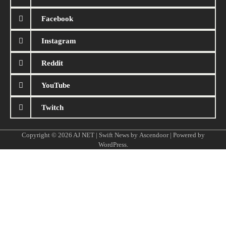
Facebook
Instagram
Reddit
YouTube
Twitch
Copyright © 2026
AJ NET
| Swift News by
Ascendoor
| Powered by
WordPress
.