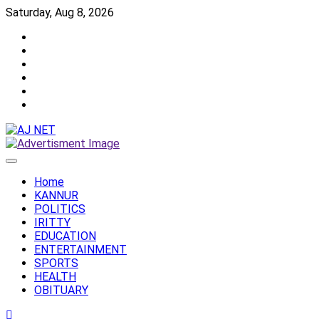
Skip
Saturday, Aug 8, 2026
to
Twitter
content
Facebook
Instagram
Reddit
YouTube
Twitch
Home
KANNUR
POLITICS
IRITTY
EDUCATION
ENTERTAINMENT
SPORTS
HEALTH
OBITUARY