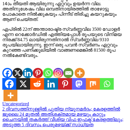
14ാം തീയതി ആയിരുന്നു ഏറ്റവും ഉയർന്ന വില.
അതിനുശേഷം വില ഒമ്പതിനായിരത്തിൽ താഴോട്ടു
പോകാതെ നിൽക്കുകയും പിന്നീട് തിരിച്ചു കയറുകയും
ആണ് ചെയ്തത്.
ഏപ്രിൽ 22ന് അന്താരാഷ്ട്ര സ്വർണ്ണവില 3500 ഡോളർ
എന്ന റെക്കോർഡിൽ എത്തിയപ്പോൾ രൂപയുടെ വിനിമയ
നിരക്ക് 84.75 ലായിരുന്നതിനാൽ സ്വർണ്ണവില 9310
രൂപയിലായിരുന്നു. ഇന്ന് ഒരു പവൻ സ്വർണം ഏറ്റവും
കുറഞ്ഞ പണിക്കൂലിയിൽ വാങ്ങണമെങ്കിൽ 81500 രൂപ
നൽകേണ്ടിവരും.
Uncategorized
Post
2 ദിവസത്തിനുള്ളിൽ പുതിയ ന്യൂനമർദം; കേരളത്തിൽ
ജൂലൈ 24 മുതൽ അതിശക്തമായ മഴയും കാറ്റും
navigation
ചൈനയില്‍ തകര്‍ത്ത് വീശിയ വിഫ ഇഫക്ട് കേരളത്തിലും;
അടുത്ത 5 ദിവസം പെരുമഴയ്ക്ക് സാധ്യത