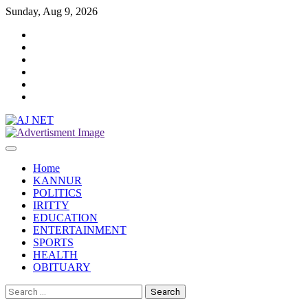
Skip
Sunday, Aug 9, 2026
to
Twitter
content
Facebook
Instagram
Reddit
YouTube
Twitch
Home
KANNUR
POLITICS
IRITTY
EDUCATION
ENTERTAINMENT
SPORTS
HEALTH
OBITUARY
Search
for: