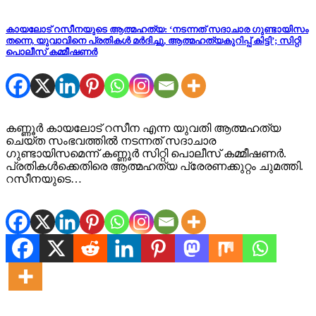
കായലോട് റസീനയുടെ ആത്മഹത്യ: ‘നടന്നത് സദാചാര ​ഗുണ്ടായിസം
തന്നെ, യുവാവിനെ പ്രതികൾ മർദിച്ചു, ആത്മഹത്യകുറിപ്പ് കിട്ടി’; സിറ്റി
പൊലീസ് കമ്മീഷണർ
കണ്ണൂർ കായലോട് റസീന എന്ന യുവതി ആത്മഹത്യ
ചെയ്ത സംഭവത്തിൽ നടന്നത് സദാചാര ​
ഗുണ്ടായിസമെന്ന് കണ്ണൂർ സിറ്റി പൊലീസ് കമ്മീഷണർ.
പ്രതികൾക്കെതിരെ ആത്മഹത്യ പ്രേരണക്കുറ്റം ചുമത്തി.
റസീനയുടെ…