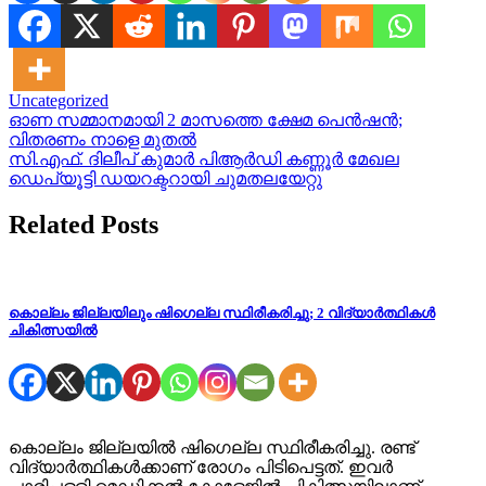
Uncategorized
Post
ഓണ സമ്മാനമായി 2 മാസത്തെ ക്ഷേമ പെൻഷൻ;
വിതരണം നാളെ മുതൽ
navigation
സി.എഫ്. ദിലീപ് കുമാർ പിആർഡി കണ്ണൂർ മേഖല
ഡെപ്യൂട്ടി ഡയറക്ടറായി ചുമതലയേറ്റു
Related Posts
കൊല്ലം ജില്ലയിലും ഷിഗെല്ല സ്ഥിരീകരിച്ചു; 2 വിദ്യാർത്ഥികൾ
ചികിത്സയിൽ
കൊല്ലം ജില്ലയിൽ ഷി​ഗെല്ല സ്ഥിരീകരിച്ചു. രണ്ട്
വിദ്യാർത്ഥികൾക്കാണ് രോഗം പിടിപെട്ടത്. ഇവർ