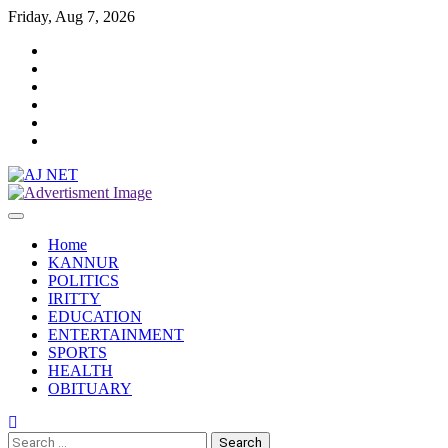
Skip
Friday, Aug 7, 2026
to
Twitter
content
Facebook
Instagram
Reddit
YouTube
Twitch
Home
KANNUR
POLITICS
IRITTY
EDUCATION
ENTERTAINMENT
SPORTS
HEALTH
OBITUARY
Search