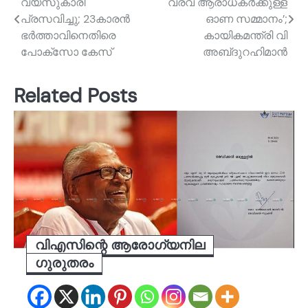
വയസുകാരി
വരവ് ആരാധകര്‍ക്കുള്ള
navigation
പ്രസവിച്ചു; 23കാരൻ
ഓണ സമ്മാനം’;
ഭർത്താവിനെതിരെ
കായികമന്ത്രി വി
പോക്സോ കേസ്
അബ്‌ദുറഹിമാൻ
Related Posts
വിഎസിന്റെ ആരോഗ്യനില
ഗുരുതരം