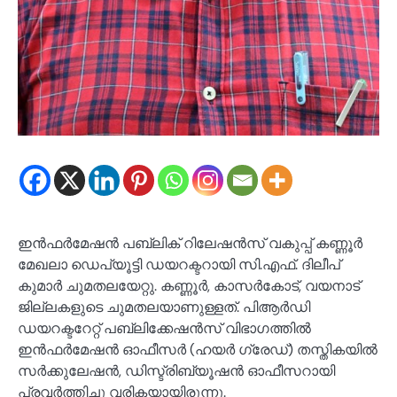
ഇൻഫർമേഷൻ പബ്ലിക് റിലേഷൻസ് വകുപ്പ് കണ്ണൂർ
മേഖലാ ഡെപ്യൂട്ടി ഡയറക്ടറായി സി.എഫ്. ദിലീപ്
കുമാർ ചുമതലയേറ്റു. കണ്ണൂർ, കാസർകോട്, വയനാട്
ജില്ലകളുടെ ചുമതലയാണുള്ളത്. പിആർഡി
ഡയറക്ടറേറ്റ് പബ്ലിക്കേഷൻസ് വിഭാഗത്തിൽ
ഇൻഫർമേഷൻ ഓഫീസർ (ഹയർ ഗ്രേഡ്) തസ്തികയിൽ
സർക്കുലേഷൻ, ഡിസ്ട്രിബ്യൂഷൻ ഓഫീസറായി
പ്രവർത്തിച്ചു വരികയായിരുന്നു.