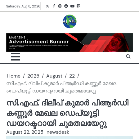
Skip
Twitter
Facebook
Instagram
Reddit
YouTube
Twitch
Saturday, Aug 8, 2026
to
content
Home
2025
August
22
സി.എഫ്. ദിലീപ് കുമാർ പിആർഡി കണ്ണൂർ മേഖല
ഡെപ്യൂട്ടി ഡയറക്ടറായി ചുമതലയേറ്റു
സി.എഫ്. ദിലീപ് കുമാർ പിആർഡി
കണ്ണൂർ മേഖല ഡെപ്യൂട്ടി
ഡയറക്ടറായി ചുമതലയേറ്റു
August 22, 2025
newsdesk