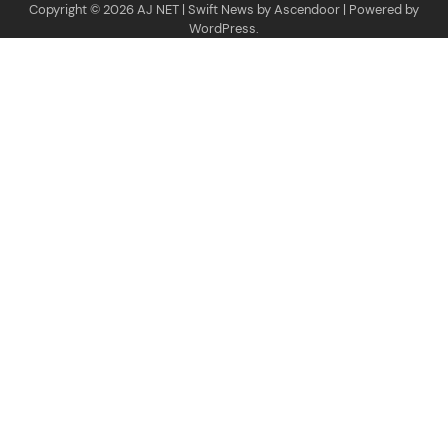
Copyright © 2026
AJ NET
| Swift News by
Ascendoor
| Powered by
WordPress
.