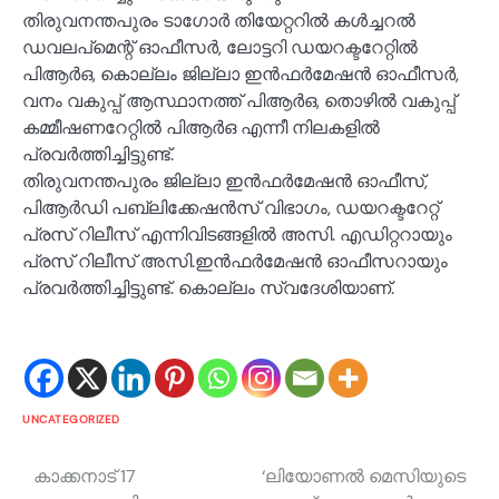
തിരുവനന്തപുരം ടാഗോർ തിയേറ്ററിൽ കൾച്ചറൽ
ഡവലപ്മെന്റ് ഓഫീസർ, ലോട്ടറി ഡയറക്ടറേറ്റിൽ
പിആർഒ, കൊല്ലം ജില്ലാ ഇൻഫർമേഷൻ ഓഫീസർ,
വനം വകുപ്പ് ആസ്ഥാനത്ത് പിആർഒ, തൊഴിൽ വകുപ്പ്
കമ്മീഷണറേറ്റിൽ പിആർഒ എന്നീ നിലകളിൽ
പ്രവർത്തിച്ചിട്ടുണ്ട്.
തിരുവനന്തപുരം ജില്ലാ ഇൻഫർമേഷൻ ഓഫീസ്,
പിആർഡി പബ്ലിക്കേഷൻസ് വിഭാഗം, ഡയറക്ടറേറ്റ്
പ്രസ് റിലീസ് എന്നിവിടങ്ങളിൽ അസി. എഡിറ്ററായും
പ്രസ് റിലീസ് അസി.ഇൻഫർമേഷൻ ഓഫീസറായും
പ്രവർത്തിച്ചിട്ടുണ്ട്. കൊല്ലം സ്വദേശിയാണ്.
UNCATEGORIZED
Post
കാക്കനാട് 17
‘ലിയോണല്‍ മെസിയുടെ