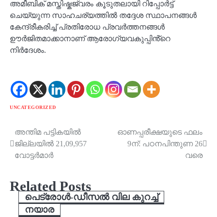
അമീബിക് മസ്തിഷ്കജ്വരം കൂടുതലായി റിപ്പോർട്ട്
ചെയ്യുന്ന സാഹചര്യത്തിൽ തദ്ദേശ സ്ഥാപനങ്ങൾ
കേന്ദ്രീകരിച്ച് പ്രതിരോധ പ്രവർത്തനങ്ങൾ
ഊർജിതമാക്കാനാണ് ആരോഗ്യവകുപ്പിൻ്റെ
നിർദേശം.
UNCATEGORIZED
അന്തിമ പട്ടികയിൽ
ഓണപ്പരീക്ഷയുടെ ഫലം
Post
ജില്ലയിൽ 21,09,957
9ന്: പഠനപിന്തുണ 26
navigation
വോട്ടർമാർ
വരെ
Related Posts
പെട്രോള്‍-ഡീസല്‍ വില കുറച്ച്
നയാര