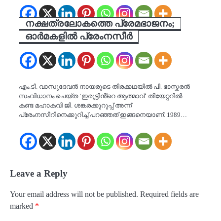
നക്ഷത്രലോകത്തെ പ്രേമഭാജനം;
ഓർമകളിൽ പ്രേംനസീർ
എം.ടി. വാസുദേവൻ നായരുടെ തിരക്കഥയിൽ പി. ഭാസ്കരൻ
സംവിധാനം ചെയ്ത ‘ഇരുട്ടിൻ്റെ ആത്മാവ്’ തിയേറ്ററിൽ
കണ്ട മഹാകവി ജി. ശങ്കരക്കുറുപ്പ് അന്ന്
പ്രേംനസീറിനെക്കുറിച്ച് പറഞ്ഞത് ഇങ്ങനെയാണ്. 1989…
Leave a Reply
Your email address will not be published.
Required fields are
marked
*