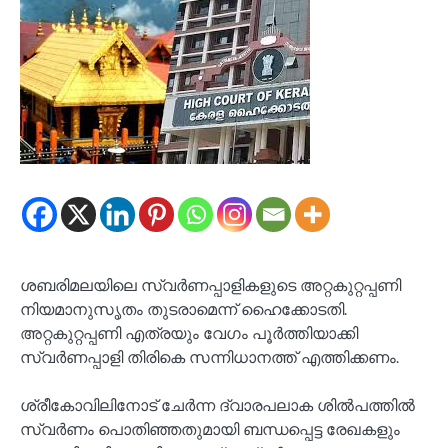
ശബരിമലയിലെ സ്വർണപ്പാളികളുടെ അറ്റകുറ്റപ്പണി
നിയമാനുസൃതം തുടരാമെന്ന് ഹൈക്കോടതി.
അറ്റകുറ്റപ്പണി എത്രയും വേഗം പൂർത്തിയാക്കി
സ്വർണപ്പാളി തിരികെ സന്നിധാനത്ത് എത്തിക്കണം.
ശ്രീകോവിലിനോട് ചേർന്ന ദ്വാരപലാക ശിൽപത്തിൽ
സ്വർണം പൊതിഞ്ഞതുമായി ബന്ധപ്പെട്ട രേഖകളും