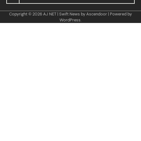
Copyright © 2026
AJ NET
| Swift News by
Ascendoor
| Powered by
WordPress
.