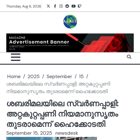
Skip
Twitter
Facebook
Instagram
Reddit
YouTube
Twitch
Thursday, Aug 6, 2026
to
content
Home
2025
September
15
ശബരിമലയിലെ സ്വർണപ്പാളി: അറ്റകുറ്റപ്പണി
നിയമാനുസൃതം തുടരാമെന്ന് ഹൈക്കോടതി
ശബരിമലയിലെ സ്വർണപ്പാളി:
അറ്റകുറ്റപ്പണി നിയമാനുസൃതം
തുടരാമെന്ന് ഹൈക്കോടതി
September 15, 2025
newsdesk