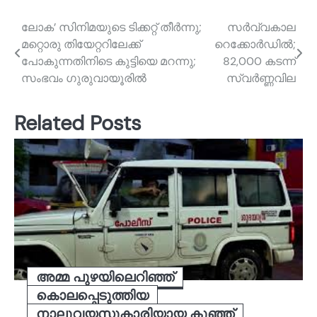
Post
ലോക’ സിനിമയുടെ ടിക്കറ്റ് തീർന്നു;
സർവ്വകാല
മറ്റൊരു തിയേറ്ററിലേക്ക്
റെക്കോർഡിൽ;
navigation
പോകുന്നതിനിടെ കുട്ടിയെ മറന്നു;
82,000 കടന്ന്
സംഭവം ഗുരുവായൂരിൽ
സ്വർണ്ണവില
Related Posts
അമ്മ പുഴയിലെറിഞ്ഞ്
കൊലപ്പെടുത്തിയ
നാലുവയസുകാരിയായ കുഞ്ഞ്