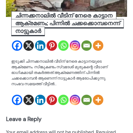
ചിന്നക്കനാലിൽ വീടിന് നേരെ കാട്ടാന
ആക്രമണം; പിന്നിൽ ചക്കക്കൊമ്പനെന്ന്
നാട്ടുകാർ
ഇടുക്കി ചിന്നക്കനാലിൽ വീടിന് നേരെ കാട്ടാനയുടെ
ആക്രമണം. സിങ്കുകണ്ടം സ്വദേശി മുരുകന്റെ വീടാണ്
ഭാഗികമായി തകർത്തത്.ആക്രമണത്തിന് പിന്നിൽ
ചക്കക്കൊമ്പൻ ആണെന്ന് നാട്ടുകാർ ആരോപിക്കുന്നു.
സംഭവ സമയത്ത് വീട്ടിൽ…
Leave a Reply
Your email address will not be published.
Required