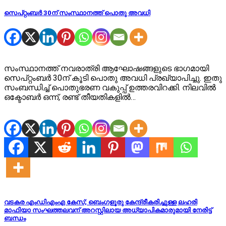
സെപ്റ്റംബർ 30ന് സംസ്ഥാനത്ത് പൊതു അവധി
സംസ്ഥാനത്ത് നവരാത്രി ആഘോഷങ്ങളുടെ ഭാഗമായി
സെപ്റ്റംബർ 30ന് കൂടി പൊതു അവധി പ്രഖ്യാപിച്ചു. ഇതു
സംബന്ധിച്ച് പൊതുഭരണ വകുപ്പ് ഉത്തരവിറക്കി. നിലവിൽ
ഒക്ടോബർ ഒന്ന്, രണ്ട് തീയതികളിൽ…
വടകര എംഡിഎംഎ കേസ്; ബെംഗളൂരു കേന്ദ്രീകരിച്ചുള്ള ലഹരി
മാഫിയാ സംഘത്തലവന് അറസ്റ്റിലായ അധ്യാപികമാരുമായി നേരിട്ട്
ബന്ധം