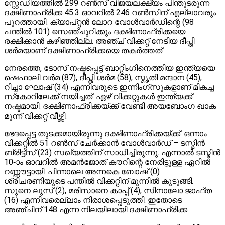
സ്റ്റേഡിയത്തില്‍ 299 റണ്‍സ് വിജയലക്ഷ്യം പിന്തുടരുന്ന
ദക്ഷിണാഫ്രിക്ക 45.3 ഓവറില്‍ 246 റണ്‍സിന് എല്ലാവരും
പുറത്തായി. ക്യാപ്റ്റന്‍ ലോറ വോള്‍വാര്‍ഡിന്റെ (98
പന്തില്‍ 101) സെഞ്ചുറിക്കും ദക്ഷിണാഫ്രിക്കയെ
രക്ഷിക്കാന്‍ കഴിഞ്ഞില്ല. അഞ്ച് വിക്കറ്റ് നേടിയ ദീപ്തി
ശര്‍മയാണ് ദക്ഷിണാഫ്രിക്കയെ തകര്‍ത്തത്.
നേരത്തെ, ടോസ് നഷ്ടപ്പെട്ട് ബാറ്റിംഗിനെത്തിയ ഇന്ത്യയെ
ഷെഫാലി വര്‍മ (87), ദീപ്തി ശര്‍മ (58), സ്മൃതി മന്ദാന (45),
റിച്ചാ ഘോഷ് (34) എന്നിവരുടെ ഇന്നിംഗ്സുകളാണ് മികച്ച
സ്‌കോറിലേക്ക് നയിച്ചത്. ഏഴ് വിക്കറ്റുകള്‍ ഇന്ത്യക്ക്
നഷ്ടമായി. ദക്ഷിണാഫ്രിക്കയ്ക്ക് വേണ്ടി അയബോംഗ ഖാക
മൂന്ന് വിക്കറ്റ് വീഴ്ത്തി.
ഭേദപ്പെട്ട തുടക്കമായിരുന്നു ദക്ഷിണാഫ്രിക്കയ്ക്ക്. ഒന്നാം
വിക്കറ്റില്‍ 51 റണ്‍സ് ചേര്‍ക്കാന്‍ വോള്‍വാര്‍ഡ് – ടസ്മിന്‍
ബ്രിട്ട്‌സ് (23) സഖ്യത്തിന് സാധിച്ചിരുന്നു. എന്നാല്‍ ടസ്മിന്‍
10-ാം ഓവറില്‍ അമന്‍ജോത് കൗറിന്റെ നേരിട്ടുള്ള ഏറില്‍
റണ്ണൗട്ടായി. പിന്നാലെ അന്നകെ ബോഷ് (0)
ശ്രീചരണിയുടെ പന്തില്‍ വിക്കറ്റിന് മുന്നില്‍ കുടുങ്ങി.
സുനെ ലുസ് (2), മരിസാനെ കാപ്പ് (4), സിനാലോ ജാഫ്ത
(16) എന്നിവരെല്ലാം നിരാശപ്പെടുത്തി. ഇതോടെ
അഞ്ചിന് 148 എന്ന നിലയിലായി ദക്ഷിണാഫ്രിക്ക.