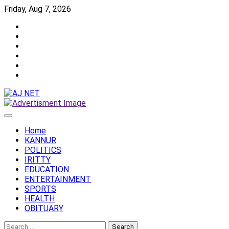
Skip
Friday, Aug 7, 2026
to
Twitter
content
Facebook
Instagram
Reddit
YouTube
Twitch
Home
KANNUR
POLITICS
IRITTY
EDUCATION
ENTERTAINMENT
SPORTS
HEALTH
OBITUARY
Search