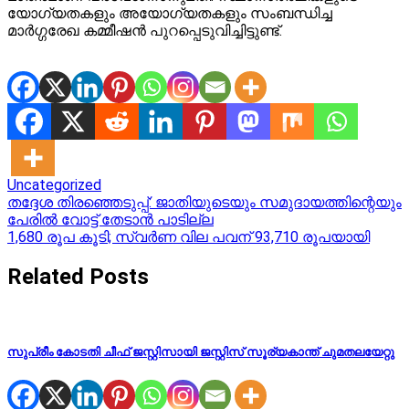
യോഗ്യതകളും അയോഗ്യതകളും സംബന്ധിച്ച
മാര്‍ഗ്ഗരേഖ കമ്മീഷന്‍ പുറപ്പെടുവിച്ചിട്ടുണ്ട്.
Uncategorized
Post
തദ്ദേശ തിരഞ്ഞെടുപ്പ്: ജാതിയുടെയും സമുദായത്തിന്റെയും
പേരിൽ വോട്ട് തേടാൻ പാടില്ല
navigation
1,680 രൂപ കൂടി; സ്വര്‍ണ വില പവന് 93,710 രൂപയായി
Related Posts
സുപ്രീം കോടതി ചീഫ് ജസ്റ്റിസായി ജസ്റ്റിസ് സൂര്യകാന്ത് ചുമതലയേറ്റു