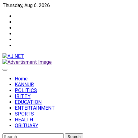
Skip
Thursday, Aug 6, 2026
to
Twitter
content
Facebook
Instagram
Reddit
YouTube
Twitch
Home
KANNUR
POLITICS
IRITTY
EDUCATION
ENTERTAINMENT
SPORTS
HEALTH
OBITUARY
Search