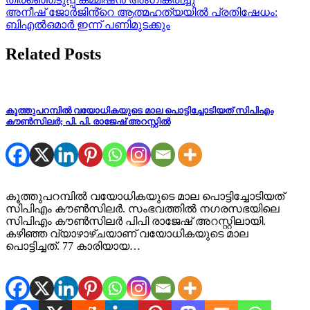
navigation
അനീഷ് ജോർജിൻ്റെ ആത്മഹത്യയിൽ പ്രതിഷേധം:
ബിഎൽഒമാർ ഇന്ന് പണിമുടക്കും
Related Posts
കൂത്തുപറമ്പിൽ വയോധികയുടെ മാല പൊട്ടിച്ചോടിയത് സിപിഎം
കൗൺസിലർ; പി. പി. രാജേഷ് അറസ്റ്റിൽ
കൂത്തുപറമ്പിൽ വയോധികയുടെ മാല പൊട്ടിച്ചോടിയത്
സിപിഎം കൗൺസിലർ. സംഭവത്തിൽ നഗരസഭയിലെ
സിപിഎം കൗൺസിലർ പിപി രാജേഷ് അറസ്റ്റിലായി.
കഴിഞ്ഞ വ്യാഴാഴ്ചയാണ് വയോധികയുടെ മാല
പൊട്ടിച്ചത്. 77 കാരിയായ…