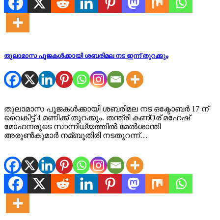
തുലാമാസ പൂജകള്‍ക്കായി ശബരിമല നട ഇന്ന് തുറക്കും
തുലാമാസ പൂജകള്‍ക്കായി ശബരിമല നട ഒക്ടോബർ 17 ന്
വൈകിട്ട് 4 മണിക്ക് തുറക്കും. തന്ത്രി കണ്Oര് മഹേഷ്
മോഹനരുടെ സാന്നിധ്യത്തില്‍ മേല്‍ശാന്തി
അരുണ്‍കുമാർ നമ്ബൂതിരി നടതുറന്ന്…