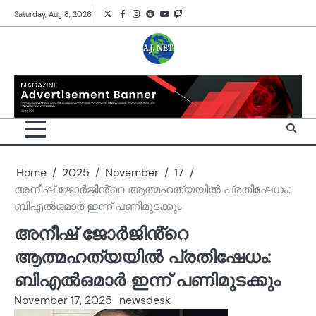
Skip
Twitter
Facebook
Instagram
Reddit
YouTube
Twitch
Saturday, Aug 8, 2026
to
content
Home
2025
November
17
അനീഷ് ജോർജിൻ്റെ ആത്മഹത്യയിൽ പ്രതിഷേധം:
ബിഎൽഒമാർ ഇന്ന് പണിമുടക്കും
അനീഷ് ജോർജിൻ്റെ
ആത്മഹത്യയിൽ പ്രതിഷേധം:
ബിഎൽഒമാർ ഇന്ന് പണിമുടക്കും
November 17, 2025
newsdesk