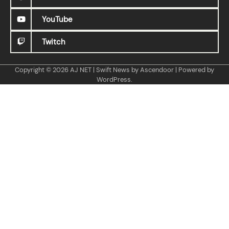
YouTube
Twitch
Copyright © 2026
AJ NET
| Swift News by
Ascendoor
| Powered by
WordPress
.