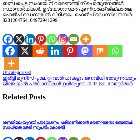
ബന്ധപ്പെട്ട സംശയ നിവാരണത്തിന് പൊതുജനങ്ങള്‍,
സ്ഥാനാര്‍ഥികള്‍, ഉദ്യോഗസ്ഥര്‍ എന്നിവര്‍ക്ക് ജില്ലാതല
ഹെല്‍പ് ഡെസ്‌കില്‍ വിളിക്കാം. ഹെല്‍പ് ഡെസ്‌ക് നമ്പര്‍:
8281264764, 04972941299
Uncategorized
Post
ഇരിട്ടി മുനിസിപ്പാലിറ്റി വാർഡുകളും ജനവിധി തേടുന്നവരും
ജില്ലയിൽ പ്രവാസികൾ ഉൾപ്പെടെ 20,92,681 വോട്ടർമാർ
navigation
Related Posts
ശബരിമല യുവതി പ്രവേശനം: പരിഗണിക്കാൻ ഭരണഘടനാ ബെഞ്ച്;
സാധ്യത തേടി സുപ്രീം കോടതി