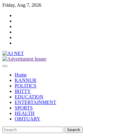
Skip
Friday, Aug 7, 2026
to
Twitter
content
Facebook
Instagram
Reddit
YouTube
Twitch
Home
KANNUR
POLITICS
IRITTY
EDUCATION
ENTERTAINMENT
SPORTS
HEALTH
OBITUARY
Search
for: