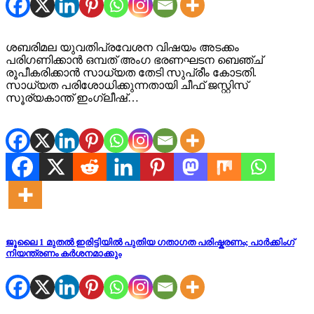
ശബരിമല യുവതിപ്രവേശന വിഷയം അടക്കം
പരിഗണിക്കാൻ ഒമ്പത് അംഗ ഭരണഘടന ബെഞ്ച്
രൂപീകരിക്കാൻ സാധ്യത തേടി സുപ്രീം കോടതി.
സാധ്യത പരിശോധിക്കുന്നതായി ചീഫ് ജസ്റ്റിസ്
സൂര്യകാന്ത് ഇംഗ്ലീഷ്…
ജൂലൈ 1 മുതൽ ഇരിട്ടിയിൽ പുതിയ ഗതാഗത പരിഷ്കരണം; പാർക്കിംഗ്
നിയന്ത്രണം കർശനമാക്കും