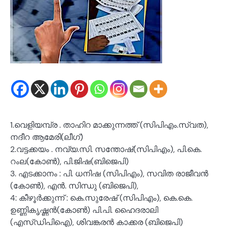
1.വെളിയമ്പ്ര . താഹിറ മാക്കുന്നത്ത് (സിപിഎം.സ്വത),
നദീറ ആമേരി(ലീഗ്)
2.വട്ടക്കയം . നവ്യ.സി. സന്തോഷ്(സിപിഎം), പി.കെ.
റംല(കോൺ), പി.ജിഷ(ബിജെപി)
3. എടക്കാനം : പി. ധനിഷ (സിപിഎം), സവിത രാജീവൻ
(കോൺ), എൻ. സിന്ധു (ബിജെപി),
4: കീഴൂർക്കുന്ന് : കെ.സുരേഷ് (സിപിഎം), കെ.കെ.
ഉണ്ണികൃഷ്ണൻ(കോൺ) പി.പി. ഹൈദരാലി
(എസ്ഡിപിഐ), ശിവങ്കരൻ കാക്കര (ബിജെപി)