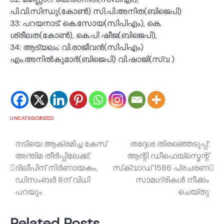
പി.വി.സിന്ധു(കോൺ) സി.പി.അനിത(ബിജെപി)
33: പറയനാട്: കെ.സോയ(സിപിഎം), കെ.
ശ്രീലത(കോൺ), കെ.പി ഷീജ(ബിജെപി),
34: ആട്യലം: വി.രാജീവൻ(സിപിഎം)
എം.അനിൽകുമാർ(ബിജെപി) വി.ഷാജി(സ്വ )
UNCATEGORIZED
Post
നടിയെ ആക്രമിച്ച കേസ്
തദ്ദേശ തിരഞ്ഞെടുപ്പ്:
അന്തിമ തീർപ്പിലേക്ക്;
ആന്റി ഡീഫെയ്സ്മെന്റ്
navigation
ദിലീപിന് നിർണായകം,
സ്‌ക്വാഡ് 1586 പ്രചരണ
ഡിസംബര്‍ 8ന് വിധി
സാമഗ്രികള്‍ നീക്കം
പറയും
ചെയ്തു
Related Posts