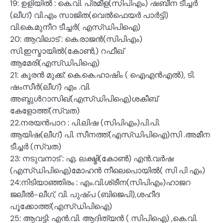
19: ഉളിയിൽ : കെ.വി. പ്രമീള(സിപിഎം) ഷബീന ടീച്ചർ
(ലീഗ്) വി.എം സാജിത(വെൽഫെയർ പാർട്ടി)
വി.കെ.മുനീറ ടീച്ചർ( എസ്ഡിപിഐ)
20: ആവിലാട് : കെ.രാജൻ(സിപിഎം)
സി.ഇസ്മായിൽ(കോൺ,) റഫീഖ്
ആമേരി(എസ്ഡിപിഐ)
21: കൂരൻ മുക്ക്: കെ.കെ.ഹാഷിം ( ഐഎൻഎൽ), ടി.
ഷംസീർ(ലീഗ്) എം .വി.
അബ്ദുൾറാസിഖ്(എസ്ഡിപിഐ)ശകീബ്
കേളോത്ത്(സ്വത)
22.നരയൻപാറ : പി.ലിഷ (സിപിഎം)പി.പി.
ആയിഷ(ലീഗ്) പി. സീനത്ത്(എസ്ഡിപിഐ)സി .അമീന
ടീച്ചർ (സ്വത)
23: നടുവനാട് : എ. ലക്ഷ്മി(കോൺ) എൻ.വർഷ
(എസ്ഡിപിഐ)മോഹൻ നീലെപൊയിൽ( സി പി എം)
24:നിടിയാഞ്ഞിരം : എം.വി.ശ്രീന(സിപിഎം)ഹാജറ
ജലീൽ-ലീഗ്, വി. പുഷ്പ (ബിജെപി),ശഹീദ
പൂക്കോത്ത്(എസ്ഡിപിഐ)
25: ആവട്ടി: എൻ.വി. ആദിത്യൻ ( സിപിഐ) ,കെ.വി.