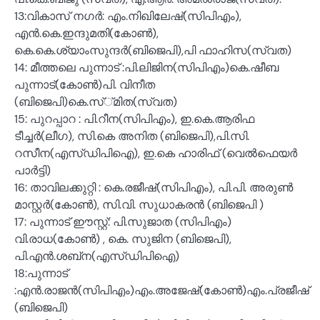
13:വികാസ് നഗർ: എം.നിഖിലേഷ്(സിപിഎം),
എൻ.കെ.ഇന്ദുമതി(കോൺ),
കെ.കെ.ശ്യാംസുന്ദർ(ബിജെപി),പി ഫാഹിസ(സ്വത)
14: മീത്തലെ പുന്നാട് :പി.ലിജിന(സിപിഎം)കെ.ഷീബ
പുന്നാട്(കോൺ)പി. വിനീത
(ബിജെപി)കെ.സ്്മിത(സ്വത)
15: പുറപ്പാറ : പി.റീന(സിപിഎം), ഇ.കെ.ആരിഫ
ടീച്ചർ(ലീഗ), സി.കെ അനിത (ബിജെപി),പി.സി.
റസീന(എസ്ഡിപിഐ), ഇ.കെ ഹാരിഫ് (വെൽഫെയർ
പാർട്ടി)
16: താവിലക്കുറ്റി : കെ.രജീഷ്(സിപിഎം), പി.പി. അരുൺ
മാസ്റ്റർ(കോൺ), സി.വി. സുധാകരൻ (ബിജെപി )
17: പുന്നാട് ഈസ്റ്റ്: പി.സുജാത (സിപിഎം)
വി.രാധ(കോൺ) , കെ. സുജിന (ബിജെപി),
പി.എൻ.ശബ്‌ന(എസ്ഡിപിഐ)
18:പുന്നാട്
:എൻ.രാജൻ(സിപിഎം)എം.അജേഷ്(കോൺ)എം.പ്രജീഷ്
(ബിജെപി)