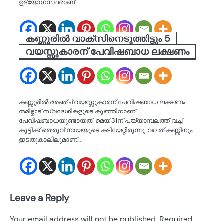
ഉദ്യോഗസ്ഥരാണ്…
കണ്ണൂരിൽ വാക്സിനെടുത്തിട്ടും 5
വയസ്സുകാരന് പേവിഷബാധ ലക്ഷണം
കണ്ണൂരിൽ അഞ്ച് വയസ്സുകാരന് പേവിഷബാധ ലക്ഷണം.
തമിഴ്നാട് സ്വദേശികളുടെ കുഞ്ഞിനാണ്
പേവിഷബാധയുണ്ടായത്. മെയ് 31ന് പയ്യാമ്പലത്ത് വച്ച്
കുട്ടിക്ക് തെരുവ് നായയുടെ കടിയേറ്റിരുന്നു. വലത് കണ്ണിനും
ഇടതുകാലിലുമാണ്…
Leave a Reply
Your email address will not be published.
Required