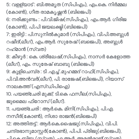
5: വളള്യാട് : ബി.അമൃത (സിപിഎം), എം.കെ. നിർമ്മല
(കോൺ), ഗീത രാമകൃഷ്ണൻ (ബിജെപി)
6: നരിക്കുണ്ടം : പി.വി.ജിഷ(സിപിഎം), എം.ആർ. ഗിരിജ
(കോൺ), പി.പി ജയലക്ഷ്മി (ബിജെപി)
7: ഇരിട്ടി : പി.സുനിൽകുമാർ (സിപിഎം), വി.പി.അബ്ദുൾ
റഷീദ്(ലീഗ്), എം.ആർ. സുരേഷ് (ബജെപി), അബ്ദുൾ
റഹ്‌മാൻ (സ്വത)
8: കീഴൂർ : കെ. ശ്രീലേഷ്(സിപിഎം), നാസർ കേളോത്ത
(ലീഗ്), എം. സുരേഷ് ബാബു (ബിജെപി)
9: കൂളിചെമ്പ്ര : ടി .എച്ച് .മുഹമ്മദ് റാഫി(സിപിഎം),
പി.വി.അൻവർ(ലീഗ്), പി. രാജേഷ്(ബിജെപി), റിയാസ്
നാലകത്ത് (എസ്ഡിപിഐ)
10. പയഞ്ചേരി മുക്ക്; ടി.കെ ഫസീല(സിപിഎം),
ജുമൈല ഫിറോസ് (ലീഗ്).
11. പയഞ്ചേരി : ആർ.കെ. മിനി(സിപിഎം), പി.എ.
നസീർ(കോൺ), നിശാ രാജൻ(ബിജെപി)
12: അത്തിതട്ട് : ആർ.കെ.ഷൈജു(സിപിഎം), വി.പി.
ചന്ദ്രഭാനുമാസ്റ്റർ(കോൺ), പി.പി. പ്രിജു(ബിജെപി),
പി.കെ.ബിജു (സ്വത), എ.ആർ. അമൽരാജ്(സ്വത).