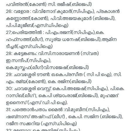
പവിത്രൻ(കോൺ) സി. രജീഷ്(ബിജെപി)
26: വളോര : വി.വിനോദ് കുമാർ(സിപിഎം), പ്രകാശൻ
കണ്ണോത്ത്(കോൺ), പി.വി.അജയകുമാർ (ബിജെപി),
പി.പി.മുജീബ്(എസ്ഡിപിഐ)
27;പെരിയത്തിൽ : പി.എം.രജനി(സിപിഎം),കെ.
ഹഫ്‌സത്ത്(ലീഗ്), സൂര്യ ധനേഷ്(ബിജെപി),ആമിന
ടീച്ചർ(എസ്ഡിപിഐ)
28: കട്ടേങ്കണ്ടം: വി.സി.നാരായണൻ (സ്വത)
ഇ.സന്ദീപ്(സിപിഎം),
കെ.മുസ്തഫ(ലീഗ്)വി.സജേഷ്(ബിജെപി)
29: ചാവശ്ശേരി ടൗൺ: ഒ.കെ.പ്രസീത ( സി പി ഐ), സി.
എം. രമ്യ(കോൺ), കെ. രജിന(ബിജെപി)
30: ചാവശ്ശേരി വെസ്റ്റ്: കെ.പി.അജേഷ്(സിപിഎം), പി.കെ.
റാസിഖ്(ലീഗ് |, കെ.പി ശ്യാംരാജ്(ബിജെപി), മുഹമ്മദ്
ഉനൈസ് (എസ് ഡി പി ഐ).
31: പത്തൊൻപതാം മൈൽ :വി.മുബീന(സിപിഎം),
ഷബ്‌നാസ് അഷ്‌റഫ് (ലീഗ്) , കെ.പി. സജിന (ബിജെപി),
റജീന സക്കറിയ (എസ്ഡിപിഐ)
32: മണ്ണോറ: കെ.അനിത(സിപിഎം),