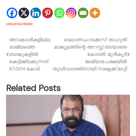
UNCATEGORIZED
Post
അവകാശികളില്ല;
ബലാത്സം​ഗക്കേസ്: രാഹുൽ
രാജ്യത്തെ
മാങ്കൂട്ടത്തിന്റെ അറസ്റ്റ് തടയാതെ
navigation
ബാങ്കുകളില്‍
കോടതി; മുൻകൂർ
കെട്ടിക്കിടക്കുന്നത്
ജാമ്യാപേക്ഷയിൽ
67,004 കോടി
തുടർവാദത്തിനായി നാളേക്ക് മാറ്റി
Related Posts