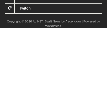
Twitch
Copyright © 2026
AJ NET
| Swift News by
Ascendoor
| Powered by
WordPress
.