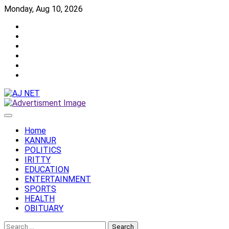
Skip
Monday, Aug 10, 2026
to
Twitter
content
Facebook
Instagram
Reddit
YouTube
Twitch
Home
KANNUR
POLITICS
IRITTY
EDUCATION
ENTERTAINMENT
SPORTS
HEALTH
OBITUARY
Search