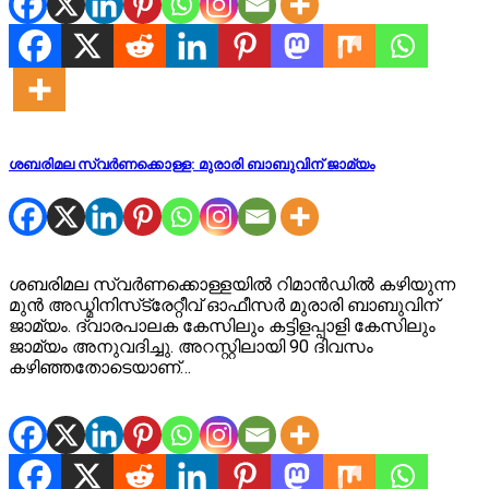
ശബരിമല സ്വർണക്കൊള്ള: മുരാരി ബാബുവിന് ജാമ്യം
ശബരിമല സ്വർണക്കൊള്ളയിൽ റിമാൻഡിൽ കഴിയുന്ന
മുൻ അഡ്മിനിസ്‌ട്രേറ്റീവ് ഓഫീസർ മുരാരി ബാബുവിന്
ജാമ്യം. ദ്വാരപാലക കേസിലും കട്ടിളപ്പാളി കേസിലും
ജാമ്യം അനുവദിച്ചു. അറസ്റ്റിലായി 90 ദിവസം
കഴിഞ്ഞതോടെയാണ്…