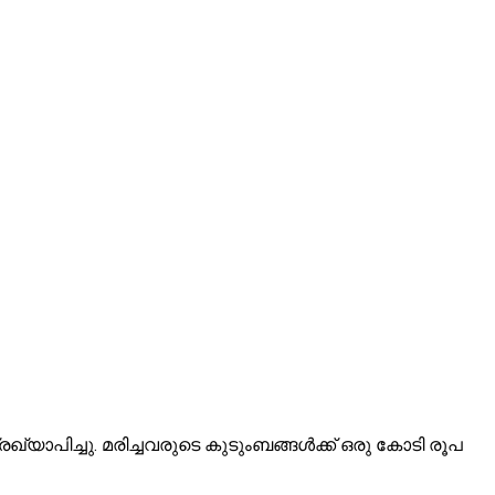
്യാപിച്ചു. മരിച്ചവരുടെ കുടുംബങ്ങൾക്ക് ഒരു കോടി രൂപ