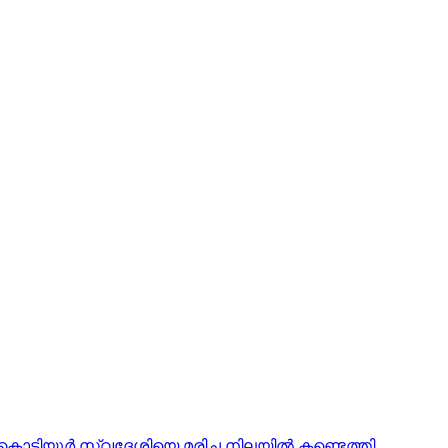
യ കൊട്ടിയൂർ സ്വദേശിയെ മരിച്ച നിലയിൽ കണ്ടെത്തി