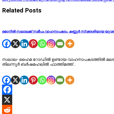
navigation
Related Posts
ഒമാനിൽ സലാലക്ക് സമീപം വാഹനാപകടം: കണ്ണുർ സ്വദേശിയായ യുവതി 
സലാല- ഹൈമ റോഡിൽ ഉണ്ടായ വാഹനാപകടത്തിൽ മലയാളി യ
തിലന്നൂർ ബർഷമഹലിൽ ഫാത്തിമത്ത്…