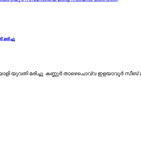
മരിച്ചു
ുവതി മരിച്ചു. കണ്ണുർ താഴെചൊവ്വ ഇളയാവൂർ സീബ് മൻ