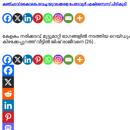
കഞ്ചാവ് കൈവശം വെച്ച യുവാക്കളെ പേരാവൂർ എക്സൈസ് പിടികൂടി
കേളകം നരിക്കടവ്, മുട്ടുമാറ്റി ഭാഗങ്ങളിൽ നടത്തിയ റെ
കിഴക്കേപ്പുറത്ത് വീട്ടിൽ ജിഷ്‌ രാജീവനെ (26)…