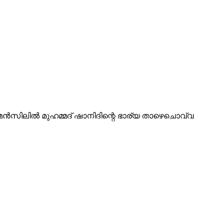
സിലിൽ മുഹമ്മദ് ഷാനിദിന്റെ ഭാര്യ താഴെചൊവ്വ