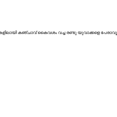
യ്‌ഡുകളിലായി കഞ്ചാവ് കൈവശം വച്ച രണ്ടു യുവാക്കളെ പേ