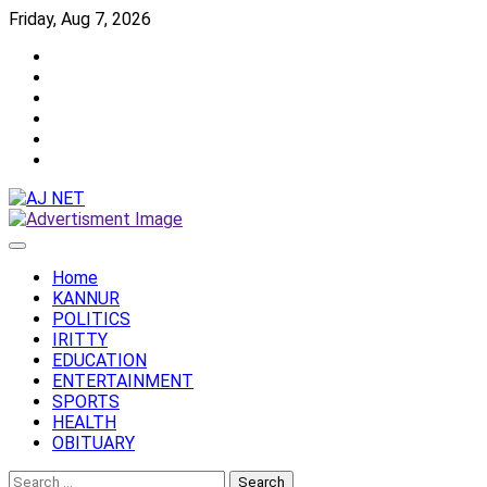
Skip
Friday, Aug 7, 2026
to
Twitter
content
Facebook
Instagram
Reddit
YouTube
Twitch
Home
KANNUR
POLITICS
IRITTY
EDUCATION
ENTERTAINMENT
SPORTS
HEALTH
OBITUARY
Search