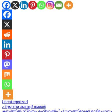
Uncategorized
Post
പി ഇന്ദിര കണ്ണൂര്‍ മേയര്‍
കഴുത്തിൽ സ്വയം മുറിവേൽപ്പിച്ച് വനത്തിലേക്ക് ഓടിപ്പോ