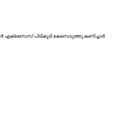
രാവൂർ എക്സൈസ് പിടികൂടി കേസെടുത്തു.കണിച്ചാർ