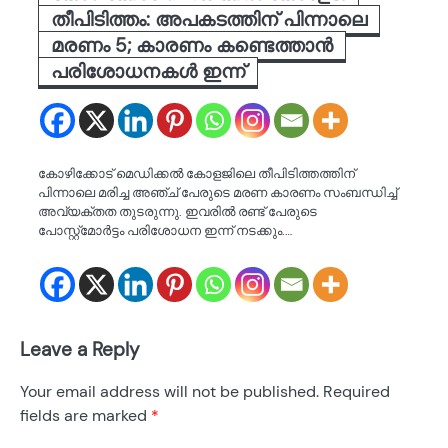
തീപിടിത്തം: അപകടത്തിന് പിന്നാലെ
മരണം 5; കാരണം കണ്ടെത്താൻ
പരിശോധനകൾ ഇന്ന്
കോഴിക്കോട് മെഡിക്കൽ കോളജിലെ തീപിടിത്തത്തിന്
പിന്നാലെ മരിച്ച അ‍ഞ്ച് പേരുടെ മരണ കാരണം സംബന്ധിച്ച്
അവ്യക്തത തുടരുന്നു. ഇവരിൽ രണ്ട് പേരുടെ
പോസ്റ്റ്‌മോർട്ടം പരിശോധന ഇന്ന് നടക്കും.…
Leave a Reply
Your email address will not be published.
Required
fields are marked
*