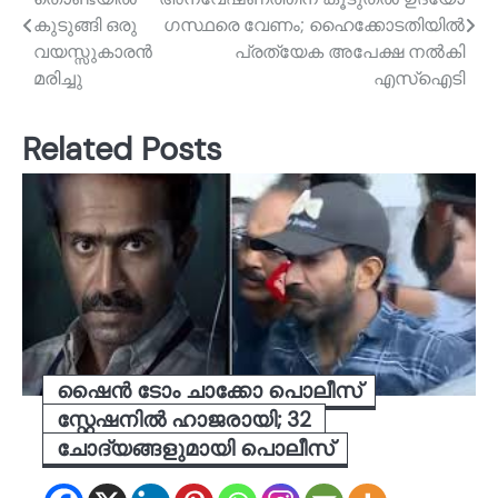
navigation
കുടുങ്ങി ഒരു
ഗസ്ഥരെ വേണം; ഹൈക്കോടതിയിൽ
വയസ്സുകാരൻ
പ്രത്യേക അപേക്ഷ നൽകി
മരിച്ചു
എസ്ഐടി
Related Posts
ഷൈൻ ടോം ചാക്കോ പൊലീസ്
സ്റ്റേഷനിൽ ഹാജരായി; 32
ചോദ്യങ്ങളുമായി പൊലീസ്