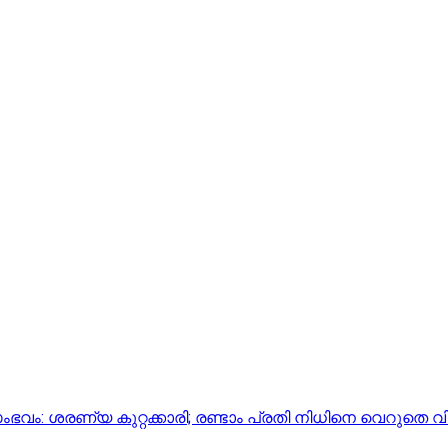
: ശരണ്യ കുറ്റക്കാരി; രണ്ടാം പ്രതി നിധിനെ വെറുതെ വിട്