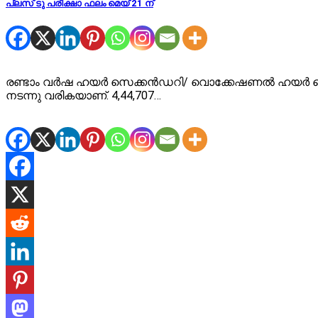
പ്ലസ് ടു പരീക്ഷാ ഫലം മെയ് 21 ന്
രണ്ടാം വർഷ ഹയർ സെക്കൻഡറി/ വൊക്കേഷണൽ ഹയർ സെക്ക
നടന്നു വരികയാണ്. 4,44,707…