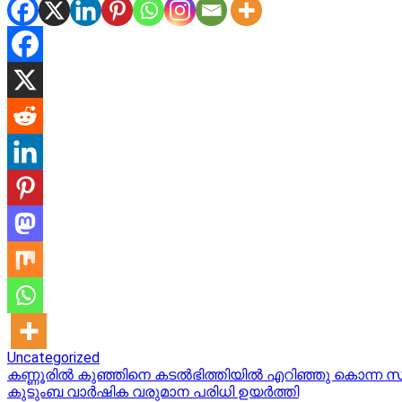
Uncategorized
Post
കണ്ണൂരിൽ കുഞ്ഞിനെ കടൽഭിത്തിയിൽ എറിഞ്ഞു കൊന്ന സംഭവം
കുടുംബ വാർഷിക വരുമാന പരിധി ഉയർത്തി