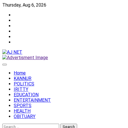
Skip
Thursday, Aug 6, 2026
to
Twitter
content
Facebook
Instagram
Reddit
YouTube
Twitch
Home
KANNUR
POLITICS
IRITTY
EDUCATION
ENTERTAINMENT
SPORTS
HEALTH
OBITUARY
Search