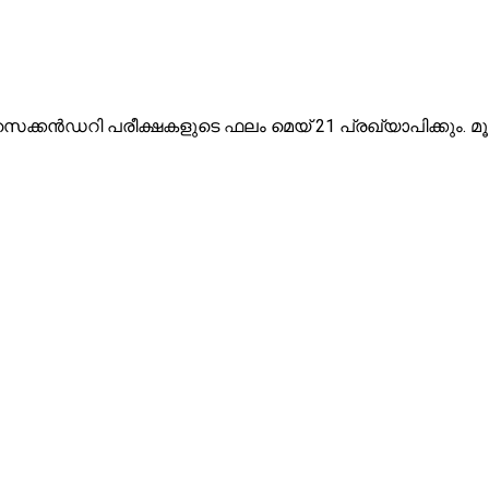
ൻഡറി പരീക്ഷകളുടെ ഫലം മെയ് 21 പ്രഖ്യാപിക്കും. മ