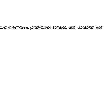
ൂല്യ നിർണയം പൂർത്തിയായി. ടാബുലേഷൻ പ്രവർത്തികൾ